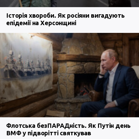
Історія хвороби. Як росіяни вигадують
епідемії на Херсонщині
Флотська безПАРАДність. Як Путін день
ВМФ у підворітті святкував