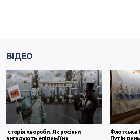
ВІДЕО
Історія хвороби. Як росіяни
Флотська 
вигадують епідемії на
Путін день