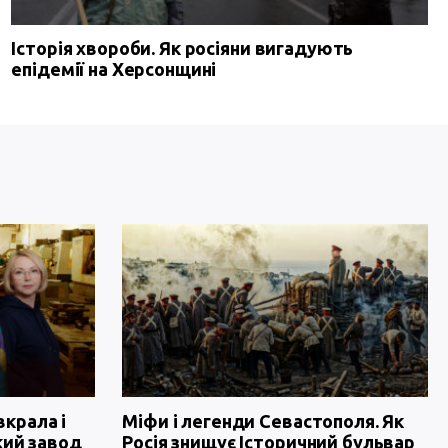
Історія хвороби. Як росіяни вигадують
епідемії на Херсонщині
вкрала і
Міфи і легенди Севастополя. Як
кий завод
Росія знищує Історичний бульвар