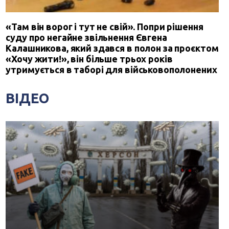
«Там він ворог і тут не свій». Попри рішення
суду про негайне звільнення Євгена
Калашникова, який здався в полон за проєктом
«Хочу жити!», він більше трьох років
утримується в таборі для військовополонених
ВІДЕО