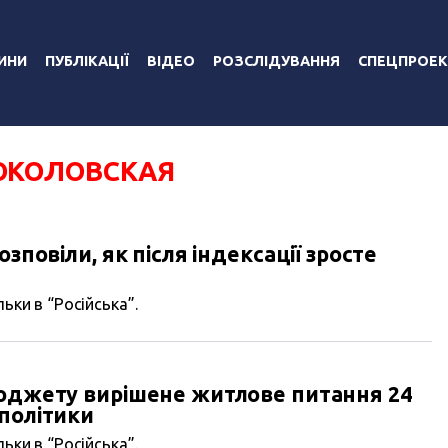
ИНИ
ПУБЛІКАЦІЇ
ВІДЕО
РОЗСЛІДУВАННЯ
СПЕЦПРОЕК
ОКОЛОВСКАЯ
зповіли, як після індексації зросте
ьки в “Російська”.
бюджету вирішене житлове питання 24
політики
ьки в “Російська”.