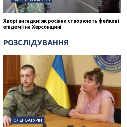
Хворі вигадки: як росіяни створюють фейкові
епідемії на Херсонщині
РОЗСЛІДУВАННЯ
ОЛЕГ БАТУРІН