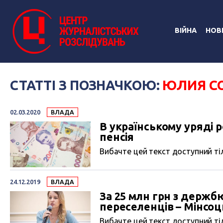
ВІЙНА
НОВ
СТАТТІ З ПОЗНАЧКОЮ:
ЮЛИЯ С
02.03.2020
ВЛАДА
В українському уряді ро
пенсія
Вибачте цей текст доступний тіл
24.12.2019
ВЛАДА
За 25 млн грн з держ
переселенців – Мінсоц
Вибачте цей текст доступний тіл