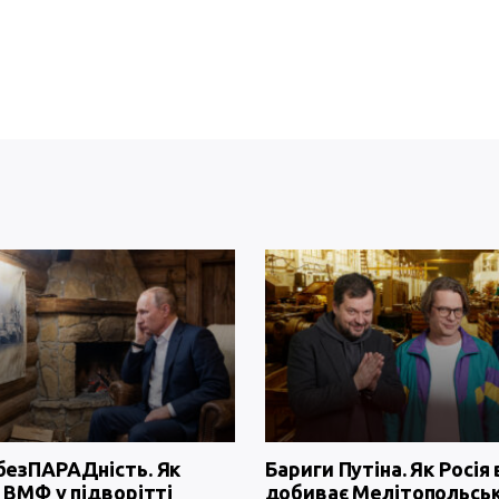
безПАРАДність. Як
Бариги Путіна. Як Росія 
 ВМФ у підворітті
добиває Мелітопольсь