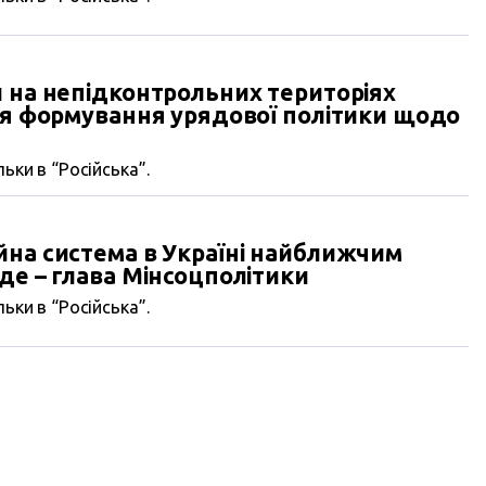
 на непідконтрольних територіях
ля формування урядової політики щодо
ьки в “Російська”.
йна система в Україні найближчим
де – глава Мінсоцполітики
ьки в “Російська”.