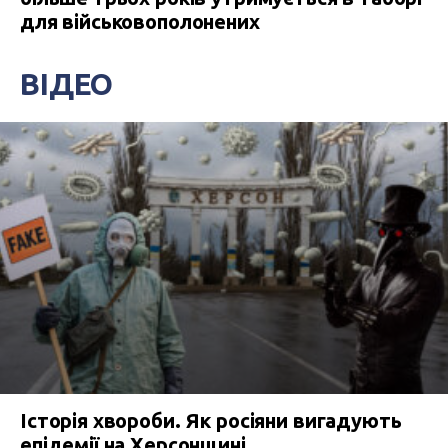
для військовополонених
ВІДЕО
Історія хвороби. Як росіяни вигадують
епідемії на Херсонщині