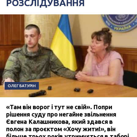
РОЗСЛІДУВАННЯ
ОЛЕГ БАТУРІН
«Там він ворог і тут не свій». Попри
рішення суду про негайне звільнення
Євгена Калашникова, який здався в
полон за проєктом «Хочу жити!», він
більше трьох років утримується в таборі