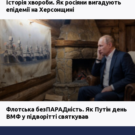
Історія хвороби. Як росіяни вигадують
епідемії на Херсонщині
Флотська безПАРАДність. Як Путін день
ВМФ у підворітті святкував