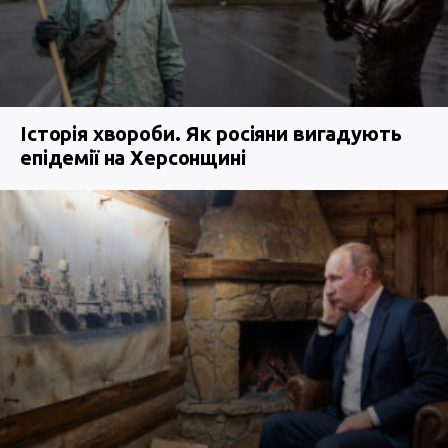
Історія хвороби. Як росіяни вигадують
епідемії на Херсонщині