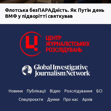
Флотська безПАРАДність. Як Путін день
ВМФ у підворітті святкував
Новини
Публікації
Відео
Розслідування
БСІ
Спецпроєкти
Думки
Про нас
Архів