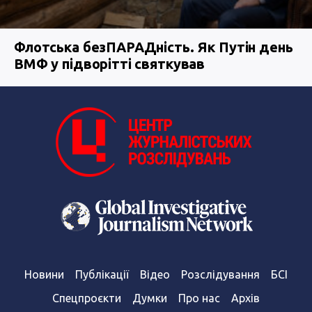
Флотська безПАРАДність. Як Путін день
ВМФ у підворітті святкував
Новини
Публікації
Відео
Розслідування
БСІ
Спецпроєкти
Думки
Про нас
Архів