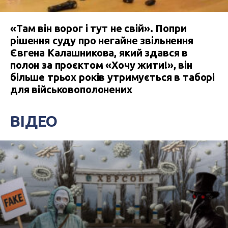
«Там він ворог і тут не свій». Попри
рішення суду про негайне звільнення
Євгена Калашникова, який здався в
полон за проєктом «Хочу жити!», він
більше трьох років утримується в таборі
для військовополонених
ВІДЕО