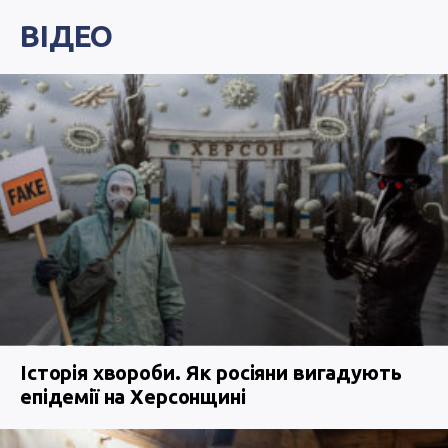
ВІДЕО
Історія хвороби. Як росіяни вигадують
епідемії на Херсонщині