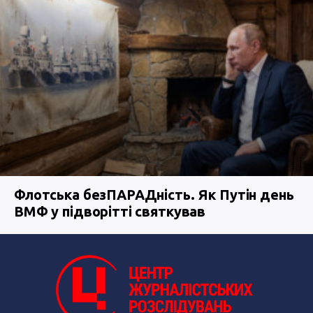
Флотська безПАРАДність. Як Путін день
ВМФ у підворітті святкував