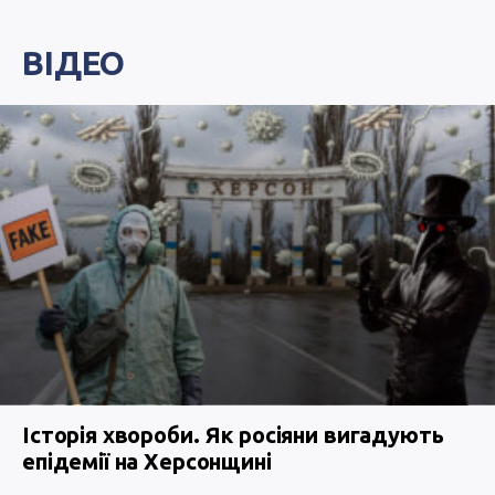
ВІДЕО
Історія хвороби. Як росіяни вигадують
епідемії на Херсонщині