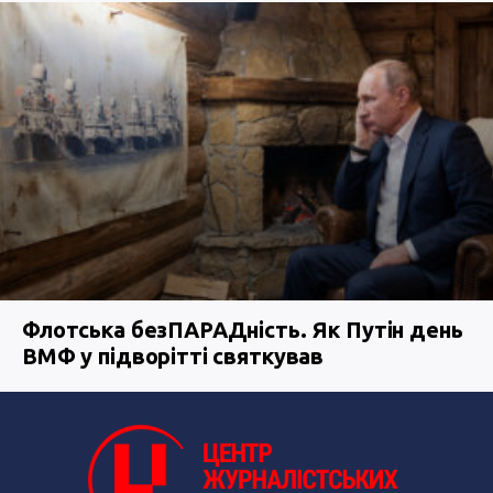
Флотська безПАРАДність. Як Путін день
ВМФ у підворітті святкував