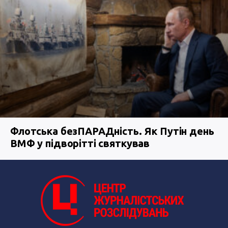
Флотська безПАРАДність. Як Путін день
ВМФ у підворітті святкував