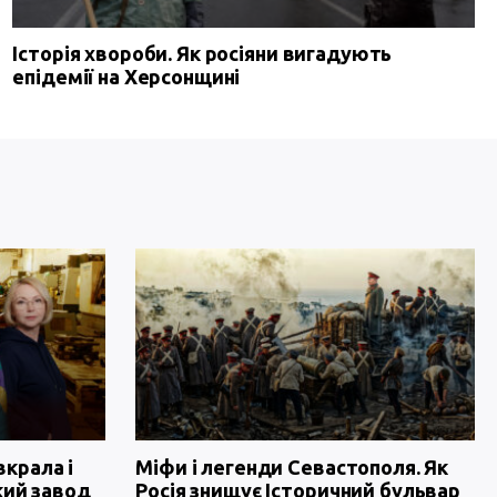
Історія хвороби. Як росіяни вигадують
епідемії на Херсонщині
вкрала і
Міфи і легенди Севастополя. Як
кий завод
Росія знищує Історичний бульвар