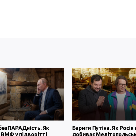
безПАРАДність. Як
Бариги Путіна. Як Росія 
 ВМФ у підворітті
добиває Мелітопольсь