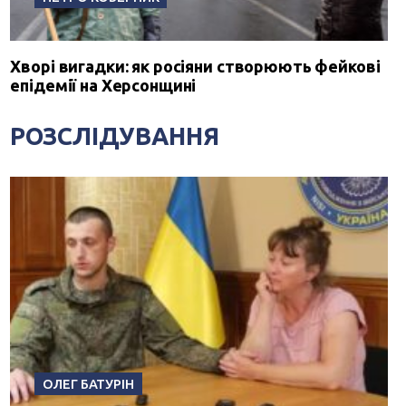
Хворі вигадки: як росіяни створюють фейкові
епідемії на Херсонщині
РОЗСЛІДУВАННЯ
ОЛЕГ БАТУРІН