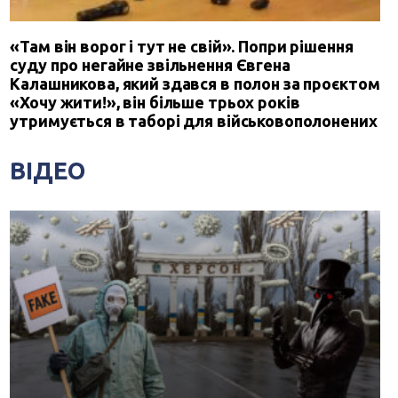
«Там він ворог і тут не свій». Попри рішення
суду про негайне звільнення Євгена
Калашникова, який здався в полон за проєктом
«Хочу жити!», він більше трьох років
утримується в таборі для військовополонених
ВІДЕО