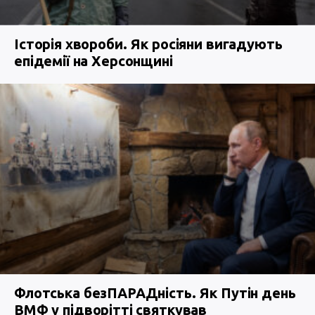
Історія хвороби. Як росіяни вигадують
епідемії на Херсонщині
Флотська безПАРАДність. Як Путін день
ВМФ у підворітті святкував