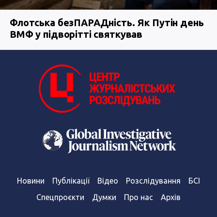
Флотська безПАРАДність. Як Путін день
ВМФ у підворітті святкував
Новини
Публікації
Відео
Розслідування
БСІ
Спецпроєкти
Думки
Про нас
Архів