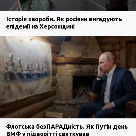
Історія хвороби. Як росіяни вигадують
епідемії на Херсонщині
Флотська безПАРАДність. Як Путін день
ВМФ у підворітті святкував