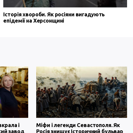
Історія хвороби. Як росіяни вигадують
епідемії на Херсонщині
вкрала і
Міфи і легенди Севастополя. Як
кий завод
Росія знищує Історичний бульвар