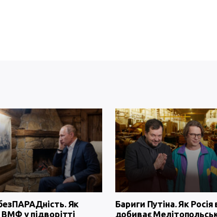
безПАРАДність. Як
Бариги Путіна. Як Росія 
 ВМФ у підворітті
добиває Мелітопольсь