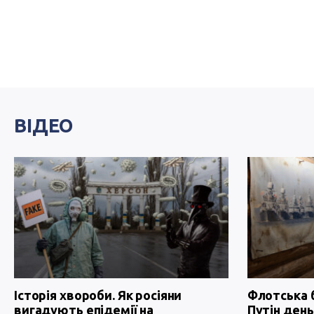
ВІДЕО
Історія хвороби. Як росіяни
Флотська 
вигадують епідемії на
Путін день