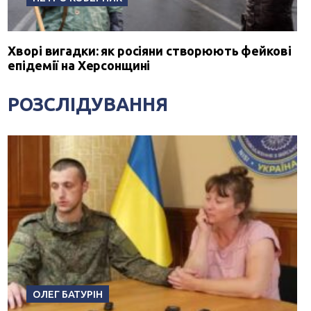
Хворі вигадки: як росіяни створюють фейкові
епідемії на Херсонщині
РОЗСЛІДУВАННЯ
ОЛЕГ БАТУРІН