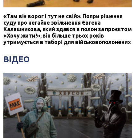
«Там він ворог і тут не свій». Попри рішення
суду про негайне звільнення Євгена
Калашникова, який здався в полон за проєктом
«Хочу жити!», він більше трьох років
утримується в таборі для військовополонених
ВІДЕО