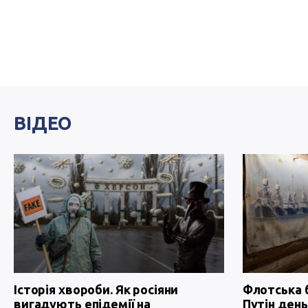
ВІДЕО
Історія хвороби. Як росіяни
Флотська 
вигадують епідемії на
Путін день