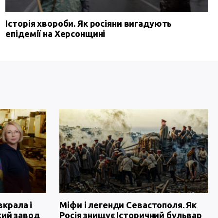
Історія хвороби. Як росіяни вигадують
епідемії на Херсонщині
вкрала і
Міфи і легенди Севастополя. Як
кий завод
Росія знищує Історичний бульвар