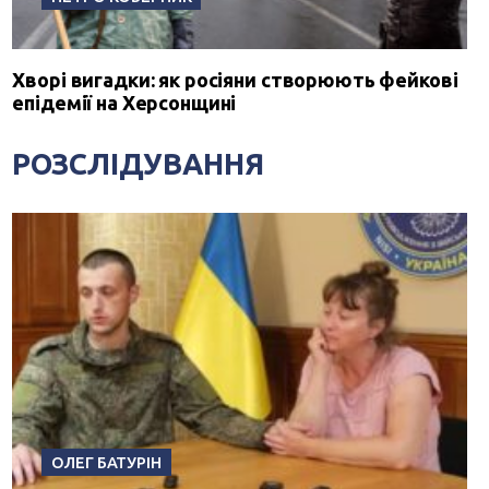
Хворі вигадки: як росіяни створюють фейкові
епідемії на Херсонщині
РОЗСЛІДУВАННЯ
ОЛЕГ БАТУРІН