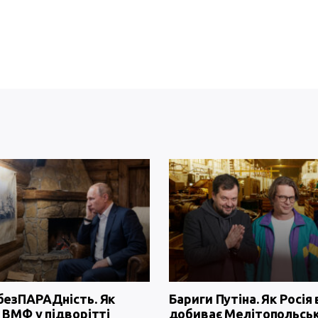
безПАРАДність. Як
Бариги Путіна. Як Росія 
 ВМФ у підворітті
добиває Мелітопольсь