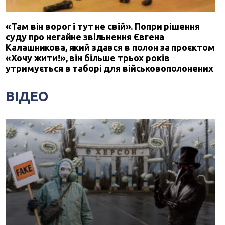
«Там він ворог і тут не свій». Попри рішення
суду про негайне звільнення Євгена
Калашникова, який здався в полон за проєктом
«Хочу жити!», він більше трьох років
утримується в таборі для військовополонених
ВІДЕО