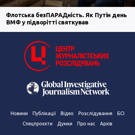
Флотська безПАРАДність. Як Путін день
ВМФ у підворітті святкував
Новини
Публікації
Відео
Розслідування
БСІ
Спецпроєкти
Думки
Про нас
Архів