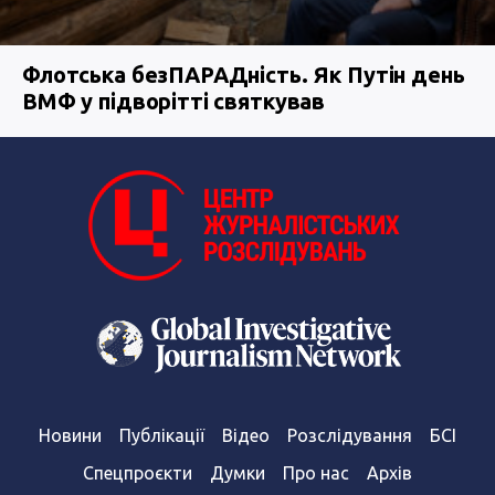
Флотська безПАРАДність. Як Путін день
ВМФ у підворітті святкував
Новини
Публікації
Відео
Розслідування
БСІ
Спецпроєкти
Думки
Про нас
Архів