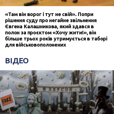
«Там він ворог і тут не свій». Попри
рішення суду про негайне звільнення
Євгена Калашникова, який здався в
полон за проєктом «Хочу жити!», він
більше трьох років утримується в таборі
для військовополонених
ВІДЕО