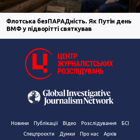
Флотська безПАРАДність. Як Путін день
ВМФ у підворітті святкував
Новини
Публікації
Відео
Розслідування
БСІ
Спецпроєкти
Думки
Про нас
Архів