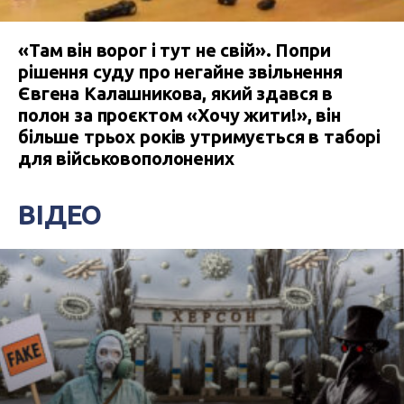
«Там він ворог і тут не свій». Попри
рішення суду про негайне звільнення
Євгена Калашникова, який здався в
полон за проєктом «Хочу жити!», він
більше трьох років утримується в таборі
для військовополонених
ВІДЕО