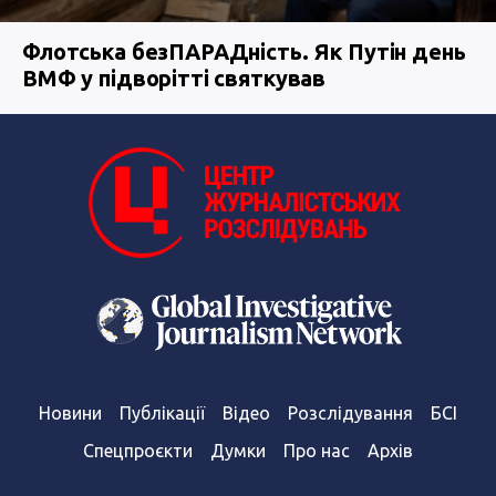
Флотська безПАРАДність. Як Путін день
ВМФ у підворітті святкував
Новини
Публікації
Відео
Розслідування
БСІ
Спецпроєкти
Думки
Про нас
Архів