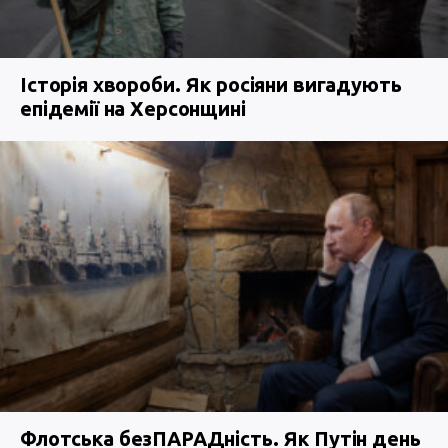
Історія хвороби. Як росіяни вигадують
епідемії на Херсонщині
Флотська безПАРАДність. Як Путін день