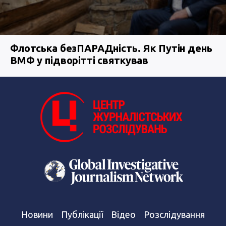
Флотська безПАРАДність. Як Путін день
ВМФ у підворітті святкував
Новини
Публікації
Відео
Розслідування