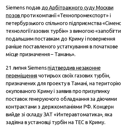
Siemens подав
до Арбітражного суду Москви
позов
проти компанії «Технопромекспорт» і
петербурзького спільного підприємства «Сіменс
технології газових турбін» з вимогою «запобігти
подальшим поставкам до Криму і повернення
раніше поставленого устаткування в початкове
місце призначення – Тамань».
21 липня Siemens
підтвердив незаконне
переміщення
чотирьох своїх газових турбін,
призначених для проекту в Тамані, на територію
окупованого Криму і заявив про призупинку
поставок генеруючого обладнання за діючими
контрактами з держкомпаніями РФ. Концерн
вийде зі складу ЗАТ «Интеравтоматика», яка
задіяна в установці турбін на ТЕС в Криму.