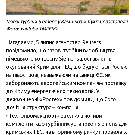
Газові турбіни Siemens у Камишовій бухті Севастополя
Фото: Youtube TMPFM2
Нагадаємо, 5 липня агентство Reuters
повідомило, що газові турбіни виробництва
німецького концерну Siemens
доставлені в
окупований Крим
для ТЕС, що будуються Росією
на півострові, незважаючи на санкції ЄС, які
забороняють європейським компаніям поставку
до Криму енергетичних технологій. У
дежконцерні «Ростех» повідомили, що його
дочірня структура – компанія
«Технопромекспорт»
закупила чотири
комплекти
газотурбінних установок Siemens для
кримських ТЕС, на вторинному ринку і провела їх