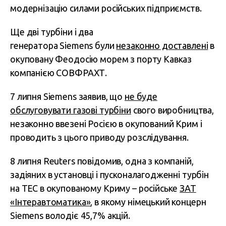
модернізацію силами російських підприємств.
Ще дві турбіни і два
генератора Siemens були
незаконно доставлені
в
окуповану Феодосію морем з порту Кавказ
компанією СОВФРАХТ.
7 липня Siemens заявив, що
не буде
обслуговувати газові турбіни
свого виробництва,
незаконно ввезені Росією в окупований Крим і
проводить з цього приводу розслідування.
8 липня Reuters повідомив, одна з компаній,
задіяних в установці і пусконалагодженні турбін
на ТЕС в окупованому Криму – російське
ЗАТ
«Інтеравтоматика»
, в якому німецький концерн
Siemens володіє 45,7% акцій.