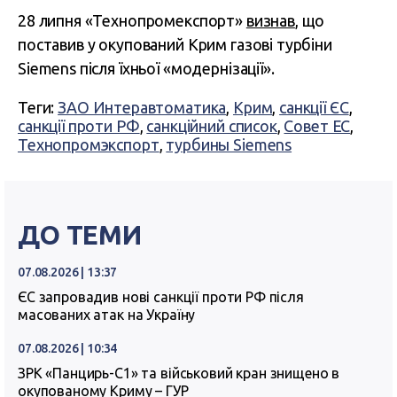
28 липня «Технопромекспорт»
визнав
, що
поставив у окупований Крим газові турбіни
Siemens після їхньої «модернізації».
Теги:
ЗАО Интеравтоматика
,
Крим
,
санкції ЄС
,
санкції проти РФ
,
санкційний список
,
Совет ЕС
,
Технопромэкспорт
,
турбины Siemens
ДО ТЕМИ
07.08.2026 | 13:37
ЄС запровадив нові санкції проти РФ після
масованих атак на Україну
07.08.2026 | 10:34
ЗРК «Панцирь-С1» та військовий кран знищено в
окупованому Криму – ГУР