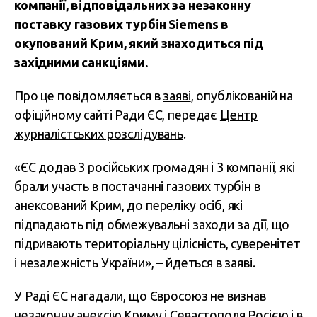
компанії, відповідальних за незаконну
поставку газових турбін Siemens в
окупований Крим, який знаходиться під
західними санкціями.
Про це повідомляється в
заяві
, опублікованій на
офіційному сайті Ради ЄС, передає
Центр
журналістських розслідувань
.
«ЄС додав 3 російських громадян і 3 компанії, які
брали участь в постачанні газових турбін в
анексований Крим, до переліку осіб, які
підпадають під обмежувальні заходи за дії, що
підривають територіальну цілісність, суверенітет
і незалежність України», – йдеться в заяві.
У Раді ЄС нагадали, що Євросоюз не визнав
незаконну анексію Криму і Севастополя Росією і в