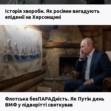
Історія хвороби. Як росіяни вигадують
епідемії на Херсонщині
Флотська безПАРАДність. Як Путін день
ВМФ у підворітті святкував