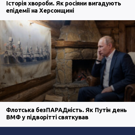
Історія хвороби. Як росіяни вигадують
епідемії на Херсонщині
Флотська безПАРАДність. Як Путін день
ВМФ у підворітті святкував