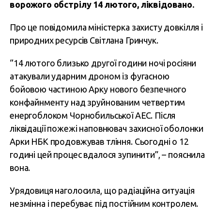
ворожого обстрілу 14 лютого, ліквідовано.
Про це повідомила міністерка захисту довкілля і
природних ресурсів Світлана Гринчук.
“14 лютого близько другої години ночі росіяни
атакували ударним дроном із фугасною
бойовою частиною Арку нового безпечного
конфайнменту над зруйнованим четвертим
енергоблоком Чорнобильської АЕС. Після
ліквідації пожежі наповнювач захисної оболонки
Арки НБК продовжував тління. Сьогодні о 12
годині цей процес вдалося зупинити”, – пояснила
вона.
Урядовиця наголосила, що радіаційна ситуація
незмінна і перебуває під постійним контролем.