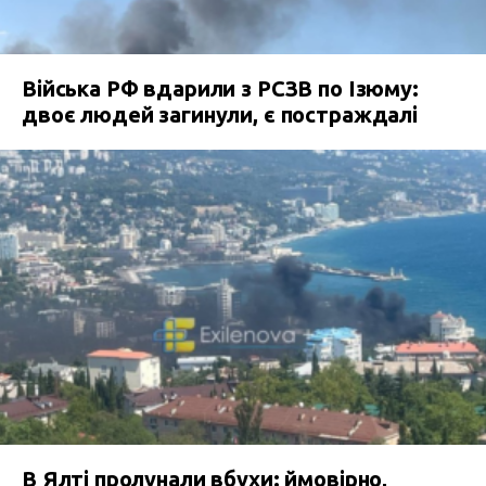
Війська РФ вдарили з РСЗВ по Ізюму:
двоє людей загинули, є постраждалі
В Ялті пролунали вбухи: ймовірно,