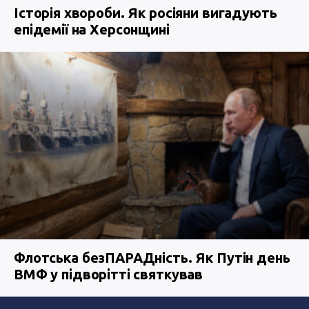
Історія хвороби. Як росіяни вигадують
епідемії на Херсонщині
Флотська безПАРАДність. Як Путін день
ВМФ у підворітті святкував