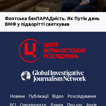
Флотська безПАРАДність. Як Путін день
ВМФ у підворітті святкував
Новини
Публікації
Відео
Розслідування
БСІ
Спецпроєкти
Думки
Про нас
Архів