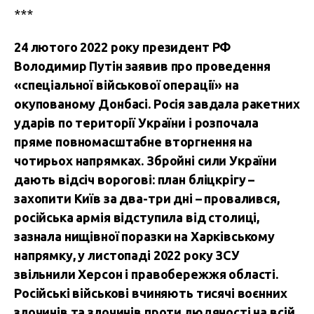
***
24 лютого 2022 року президент РФ
Володимир Путін заявив про проведення
«спеціальної військової операції» на
окупованому Донбасі. Росія завдала ракетних
ударів по території України і розпочала
пряме повномасштабне вторгнення на
чотирьох напрямках. Збройні сили України
дають відсіч ворогові: план бліцкрігу –
захопити Київ за два-три дні – провалився,
російська армія відступила від столиці,
зазнала нищівної поразки на Харківському
напрямку, у листопаді 2022 року ЗСУ
звільнили Херсон і правобережжя області.
Російські військові вчиняють тисячі воєнних
злочинів та злочинів проти людяності на всій