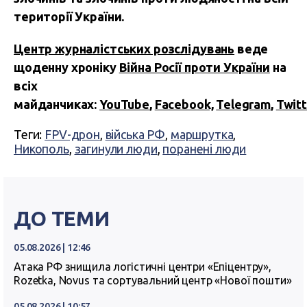
території України.
Центр журналістських розслідувань
веде
щоденну хроніку
Війна Росії проти України
на
всіх
майданчиках:
YouTube
,
Facebook,
Telegram
,
Twitt
Теги:
FPV-дрон
,
війська РФ
,
маршрутка
,
Никополь
,
загинули люди
,
поранені люди
ДО ТЕМИ
05.08.2026 | 12:46
Атака РФ знищила логістичні центри «Епіцентру»,
Rozetka, Novus та сортувальний центр «Нової пошти»
05.08.2026 | 10:57