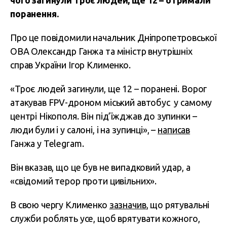
чого загинули троє людей, ще 12 – отримали
поранення.
Про це повідомили начальник Дніпропетровської
ОВА Олександр Ганжа та міністр внутрішніх
справ України Ігор Клименко.
«Троє людей загинули, ще 12 – поранені. Ворог
атакував FPV-дроном міський автобус у самому
центрі Нікополя. Він під’їжджав до зупинки –
люди були і у салоні, і на зупинці», –
написав
Ганжа у Telegram.
Він вказав, що це був не випадковий удар, а
«свідомий терор проти цивільних».
В свою чергу Клименко
зазначив
, що рятувальні
служби роблять усе, щоб врятувати кожного,