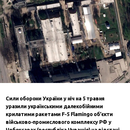
Сили оборони України у ніч на 5 травня
уразили українськими далекобійними
крилатими ракетами F-5 Flamingo об’єкти
військово-промислового комплексу РФ у
Чебоксарах (республіка Чувашія) на відстані