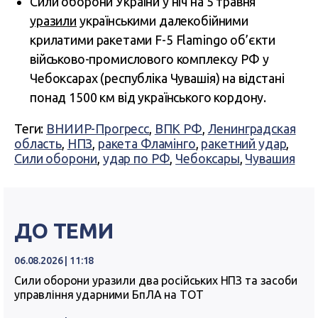
Сили оборони України у ніч на 5 травня
уразили
українськими далекобійними
крилатими ракетами F-5 Flamingo об’єкти
військово-промислового комплексу РФ у
Чебоксарах (республіка Чувашія) на відстані
понад 1500 км від українського кордону.
Теги:
ВНИИР-Прогресс
,
ВПК РФ
,
Ленинградская
область
,
НПЗ
,
ракета Фламінго
,
ракетний удар
,
Сили оборони
,
удар по РФ
,
Чебоксары
,
Чувашия
ДО ТЕМИ
06.08.2026 | 11:18
Сили оборони уразили два російських НПЗ та засоби
управління ударними БпЛА на ТОТ