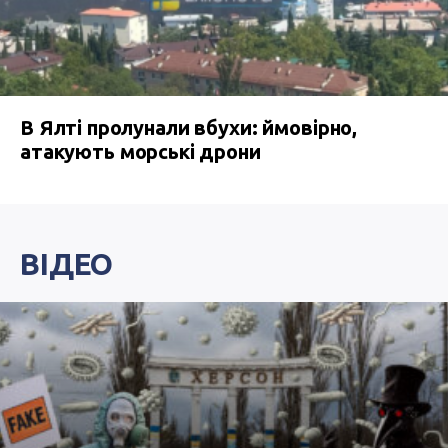
В Ялті пролунали вбухи: ймовірно,
атакують морські дрони
ВІДЕО