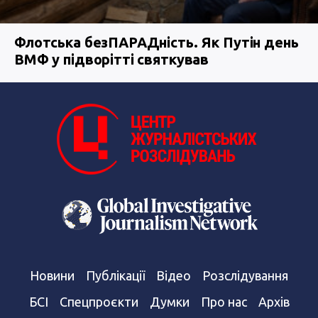
Флотська безПАРАДність. Як Путін день
ВМФ у підворітті святкував
Новини
Публікації
Відео
Розслідування
БСІ
Спецпроєкти
Думки
Про нас
Архів