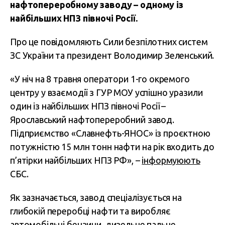
нафтопереробному заводу – одному із
найбільших НПЗ півночі Росії.
Про це повідомляють Сили безпілотних систем
ЗС України та президент Володимир Зеленський.
«У ніч на 8 травня оператори 1-го окремого
центру у взаємодії з ГУР МОУ успішно уразили
один із найбільших НПЗ півночі Росії –
Ярославський нафтопереробний завод.
Підприємство «Славнефть-ЯНОС» із проєктною
потужністю 15 млн тонн нафти на рік входить до
п’ятірки найбільших НПЗ РФ», –
інформуюють
СБС.
Як зазначається, завод спеціалізується на
глибокій переробці нафти та виробляє
автомобільні бензини, дизельне пальне,