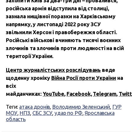
захопити Київ за два-три дні – провалився,
російська армія відступила від столиці,
зазнала нищівної поразки на Харківському
напрямку, у листопаді 2022 року ЗСУ
звільнили Херсон і правобережжя області.
Російські військові вчиняють тисячі воєнних
злочинів та злочинів проти людяності на всій
території України.
Центр журналістських розслідувань
веде
щоденну хроніку
Війна Росії проти України
на
всіх
майданчиках:
YouTube
,
Facebook,
Telegram
,
Twitt
Теги:
атака дронів
,
Володимир Зеленський
,
ГУР
МОУ
,
НПЗ
,
СБС ЗСУ
,
удар по РФ
,
Ярославська
область