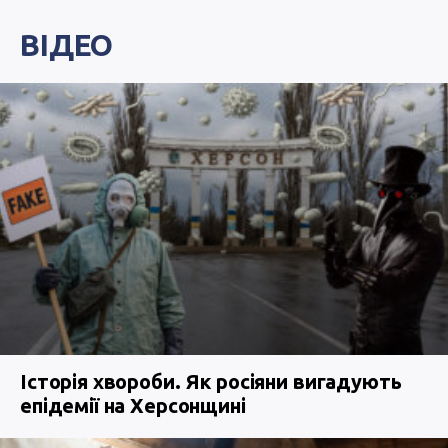
ВІДЕО
Історія хвороби. Як росіяни вигадують
епідемії на Херсонщині