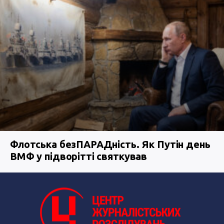
Флотська безПАРАДність. Як Путін день
ВМФ у підворітті святкував