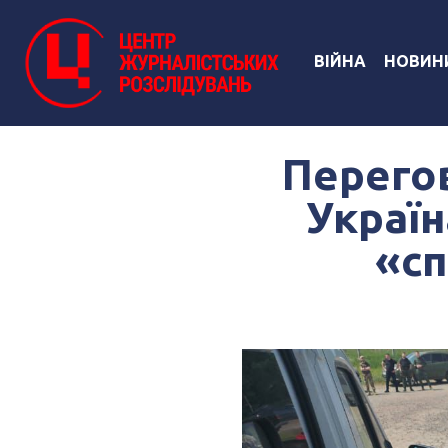
ВІЙНА
НОВИН
Перего
Україн
«сп