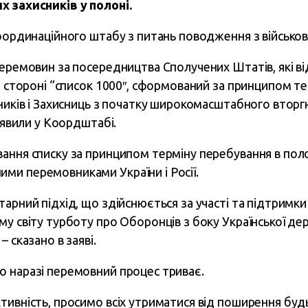
х захисників у полоні.
Координаційного штабу з питань поводження з військ
перемовин за посередництва Сполучених Штатів, які в
ій стороні “список 1000″, сформований за принципом т
ників і Захисниць з початку широкомасштабного вторг
заявили у Коордштабі.
ання списку за принципом терміну перебування в пол
и перемовниками України і Росії.
тарний підхід, що здійснюється за участі та підтримк
у світу турботу про Оборонців з боку Української дер
 сказано в заяві.
 наразі перемовний процес триває.
тивність, просимо всіх утриматися від поширення будь