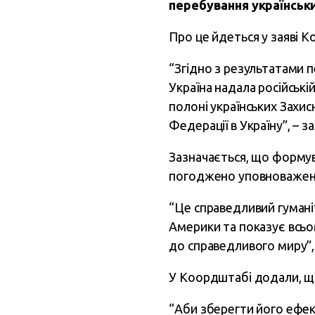
перебування українськи
Про це йдеться у заяві 
“Згідно з результатами 
Україна надала російськ
полоні українських Захис
Федерації в Україну”, – 
Зазначається, що формув
погоджено уповноваженим
“Це справедливий гумані
Америки та показує всьом
до справедливого миру”, –
У Коордштабі додали, що
“Аби зберегти його ефек