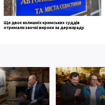
Ще двоє колишніх кримських суддів
отримали заочні вироки за держзраду