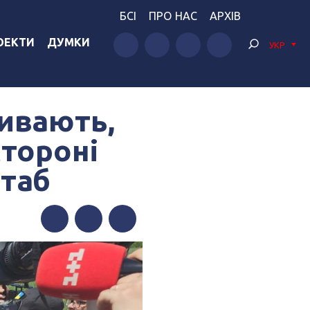
БСІ
ПРО НАС
АРХІВ
ОЕКТИ
ДУМКИ
УКР
ивають,
стороні
штаб
Facebook
Twitter
Telegram