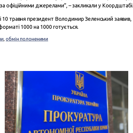
оза офіційними джерелами”, – закликали у Коордштабі
і 10 травня президент Володимир Зеленський заявив
форматі 1000 на 1000 готується.
ни
,
обмін полоненими