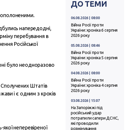
ДО ТЕМИ
овополоненими.
06.08.2026 | 08:00
Війна Росії проти
ідбулись напередодні,
України: хроніка 6 серпня
ерміну перебування в
2026 року
нення Російської
05.08.2026 | 08:46
Війна Росії проти
України: хроніка 5 серпня
2026 року
оні було неодноразово
04.08.2026 | 08:00
Війна Росії проти
и Сполучених Штатів
України: хроніка 4 серпня
2026 року
жави і є одним з кроків
03.08.2026 | 15:07
На Запоріжжі під
російський удар
потрапили сапери ДСНС,
які проводили
-якої неперевіреної
розмінування