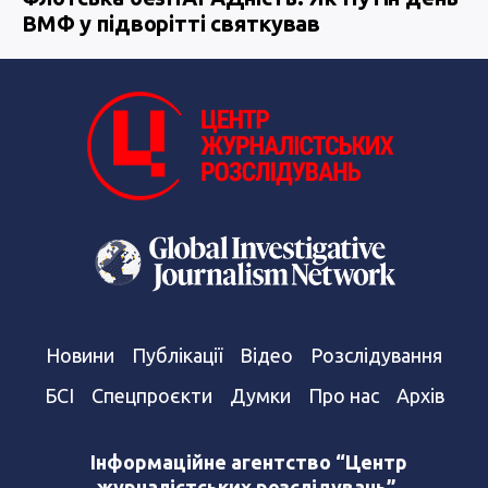
ВМФ у підворітті святкував
Новини
Публікації
Відео
Розслідування
БСІ
Спецпроєкти
Думки
Про нас
Архів
Інформаційне агентство “Центр
журналістських розслідувань”