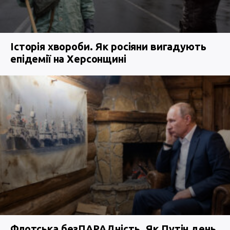
Історія хвороби. Як росіяни вигадують
епідемії на Херсонщині
Флотська безПАРАДність. Як Путін день