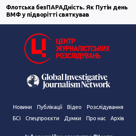
Флотська безПАРАДність. Як Путін день
ВМФ у підворітті святкував
Новини
Публікації
Відео
Розслідування
БСІ
Спецпроєкти
Думки
Про нас
Архів