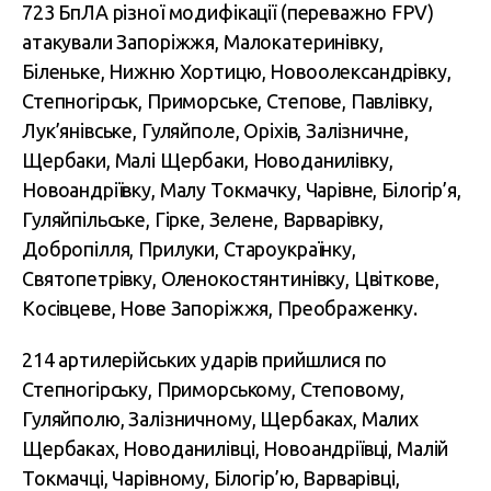
723 БпЛА різної модифікації (переважно FPV)
атакували Запоріжжя, Малокатеринівку,
Біленьке, Нижню Хортицю, Новоолександрівку,
Степногірськ, Приморське, Степове, Павлівку,
Лук’янівське, Гуляйполе, Оріхів, Залізничне,
Щербаки, Малі Щербаки, Новоданилівку,
Новоандріївку, Малу Токмачку, Чарівне, Білогір’я,
Гуляйпільське, Гірке, Зелене, Варварівку,
Добропілля, Прилуки, Староукраїнку,
Святопетрівку, Оленокостянтинівку, Цвіткове,
Косівцеве, Нове Запоріжжя, Преображенку.
214 артилерійських ударів прийшлися по
Степногірську, Приморському, Степовому,
Гуляйполю, Залізничному, Щербаках, Малих
Щербаках, Новоданилівці, Новоандріївці, Малій
Токмачці, Чарівному, Білогір’ю, Варварівці,