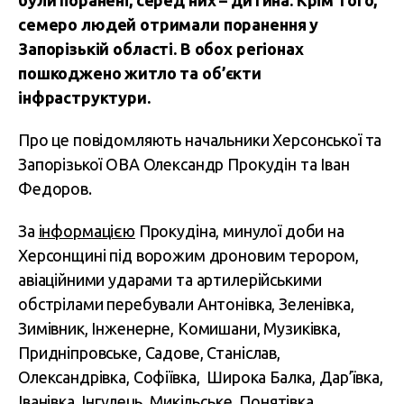
були поранені, серед них – дитина. Крім того,
семеро людей отримали поранення у
Запорізькій області. В обох регіонах
пошкоджено житло та об’єкти
інфраструктури.
Про це повідомляють начальники Херсонської та
Запорізької ОВА Олександр Прокудін та Іван
Федоров.
За
інформацією
Прокудіна, минулої доби на
Херсонщині під ворожим дроновим терором,
авіаційними ударами та артилерійськими
обстрілами перебували Антонівка, Зеленівка,
Зимівник, Інженерне, Комишани, Музиківка,
Придніпровське, Садове, Станіслав,
Олександрівка, Софіївка, Широка Балка, Дар’ївка,
Іванівка, Інгулець, Микільське, Понятівка,