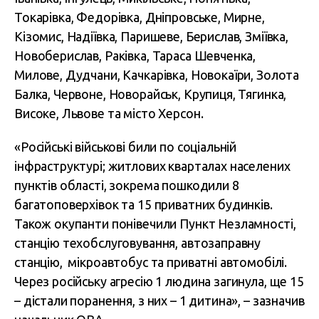
Токарівка, Федорівка, Дніпровське, Мирне,
Кізомис, Надіївка, Паришеве, Берислав, Зміївка,
Новоберислав, Раківка, Тараса Шевченка,
Милове, Дудчани, Качкарівка, Новокаїри, Золота
Балка, Червоне, Новорайськ, Крупиця, Тягинка,
Високе, Львове та місто Херсон.
«Російські військові били по соціальній
інфраструктурі; житлових кварталах населених
пунктів області, зокрема пошкодили 8
багатоповерхівок та 15 приватних будинків.
Також окупанти понівечили Пункт Незламності,
станцію техобслуговування, автозаправну
станцію, мікроавтобус та приватні автомобілі.
Через російську агресію 1 людина загинула, ще 15
– дістали поранення, з них – 1 дитина», – зазначив