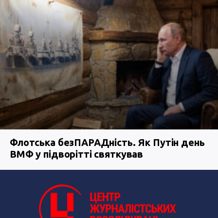
Флотська безПАРАДність. Як Путін день
ВМФ у підворітті святкував