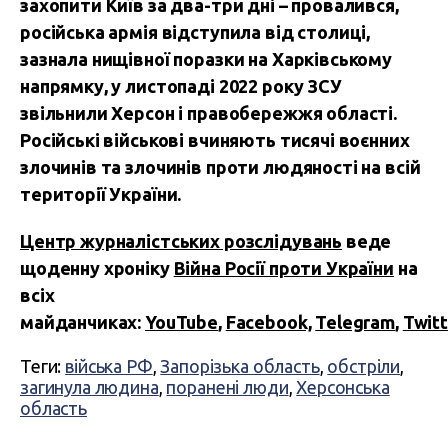
захопити Київ за два-три дні – провалився,
російська армія відступила від столиці,
зазнала нищівної поразки на Харківському
напрямку, у листопаді 2022 року ЗСУ
звільнили Херсон і правобережжя області.
Російські військові вчиняють тисячі воєнних
злочинів та злочинів проти людяності на всій
території України.
Центр журналістських розслідувань
веде
щоденну хроніку
Війна Росії проти України
на
всіх
майданчиках:
YouTube
,
Facebook,
Telegram
,
Twitt
Теги:
війська РФ
,
Запорізька область
,
обстріли
,
загинула людина
,
поранені люди
,
Херсонська
область