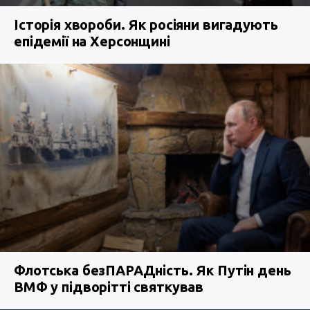
Історія хвороби. Як росіяни вигадують
епідемії на Херсонщині
Флотська безПАРАДність. Як Путін день
ВМФ у підворітті святкував