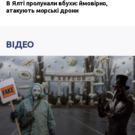
В Ялті пролунали вбухи: ймовірно,
атакують морські дрони
ВІДЕО