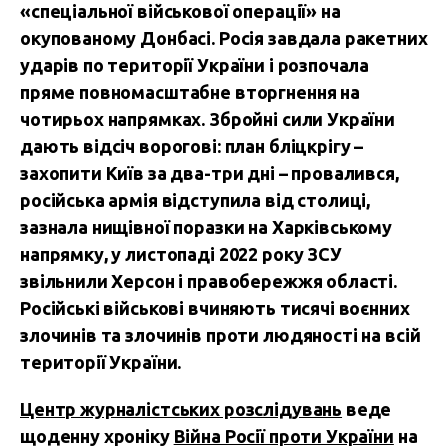
«спеціальної військової операції» на
окупованому Донбасі. Росія завдала ракетних
ударів по території України і розпочала
пряме повномасштабне вторгнення на
чотирьох напрямках. Збройні сили України
дають відсіч ворогові: план бліцкрігу –
захопити Київ за два-три дні – провалився,
російська армія відступила від столиці,
зазнала нищівної поразки на Харківському
напрямку, у листопаді 2022 року ЗСУ
звільнили Херсон і правобережжя області.
Російські військові вчиняють тисячі воєнних
злочинів та злочинів проти людяності на всій
території України.
Центр журналістських розслідувань
веде
щоденну хроніку
Війна Росії проти України
на