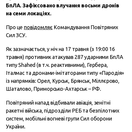
БпЛА. Зафіксовано влучання восьми дронів
на семи локаціях.
Про це
повідомляє
Командування Повітряних
Сил ЗСУ.
Як зазначається, у ніч на 17 травня (з 19:00 16
травня) противник атакував 287 ударними БпЛА
типу Shahed (в т.ч. реактивними), Гербера,
Італмас та дронами-імітаторами типу «Пародія»
із напрямків: Орел, Курськ, Брянськ, Міллєрово,
Шаталово, Приморсько-Ахтарськ – РФ.
Повітряний напад відбивали авіація, зенітні
ракетні війська, підрозділи РЕБ та безпілотних
систем, мобільні вогневі групи Сил оборони
України.