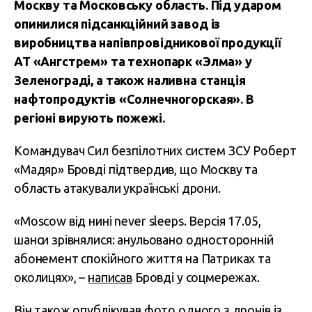
Москву та Московську область. Під ударом
опинилися підсанкційний завод із
виробництва напівпровідникової продукції
АТ «Ангстрем» та технопарк «Элма» у
Зеленограді, а також наливна станція
нафтопродуктів «Солнечногорская». В
регіоні вирують пожежі.
Командувач Сил безпілотних систем ЗСУ Роберт
«Мадяр» Бровді підтвердив, що Москву та
область атакували українські дрони.
«Moscow від нині never sleeps. Версія 17.05,
шанси зрівнялися: анульовано односторонній
абонемент спокійного життя на Патриках та
околицях», –
написав
Бровді у соцмережах.
Він також опублікував фото одного з дронів із