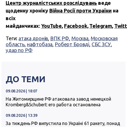
Центр журналістських розслідувань
веде
щоденну хроніку
Війна Росії проти України
на
всіх
майданчиках:
YouTube
,
Facebook,
Telegram
,
Twitt
Теги:
атака дронів
,
ВПК РФ
,
Москва
,
Московская
область
,
нафтобаза
,
Роберт Бровді
,
СБС ЗСУ
,
удар по РФ
ДО ТЕМИ
09.08.2026 | 18:07
На Житомирщине РФ атаковала завод немецкой
Kromberg&Schubert: его работа остановлена
09.08.2026 | 13:39
За тиждень РФ випустила по Україні 61 ракету, понад