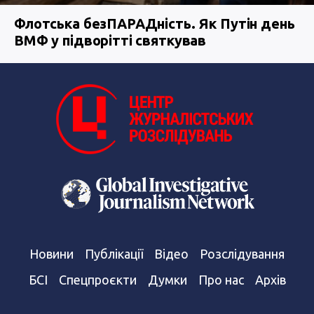
Флотська безПАРАДність. Як Путін день
ВМФ у підворітті святкував
Новини
Публікації
Відео
Розслідування
БСІ
Спецпроєкти
Думки
Про нас
Архів