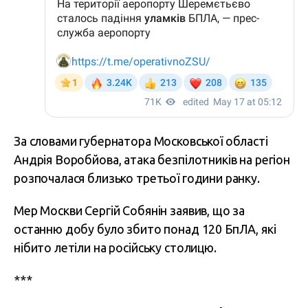
За словами губернатора Московської області
Андрія Воробйова, атака безпілотників на регіон
розпочалася близько третьої години ранку.
Мер Москви Сергій Собянін заявив, що за
останню добу було збито понад 120 БпЛА, які
нібито летіли на російську столицю.
***