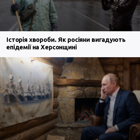
Історія хвороби. Як росіяни вигадують
епідемії на Херсонщині