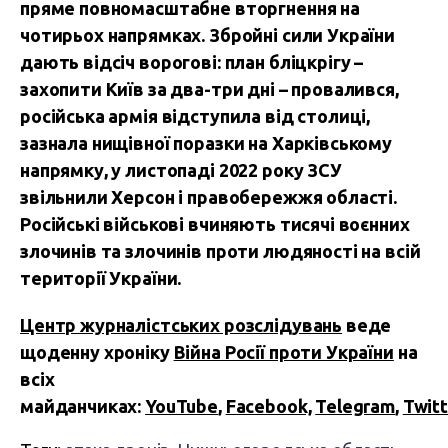
пряме повномасштабне вторгнення на
чотирьох напрямках. Збройні сили України
дають відсіч ворогові: план бліцкрігу –
захопити Київ за два-три дні – провалився,
російська армія відступила від столиці,
зазнала нищівної поразки на Харківському
напрямку, у листопаді 2022 року ЗСУ
звільнили Херсон і правобережжя області.
Російські військові вчиняють тисячі воєнних
злочинів та злочинів проти людяності на всій
території України.
Центр журналістських розслідувань
веде
щоденну хроніку
Війна Росії проти України
на
всіх
майданчиках:
YouTube
,
Facebook,
Telegram
,
Twitt