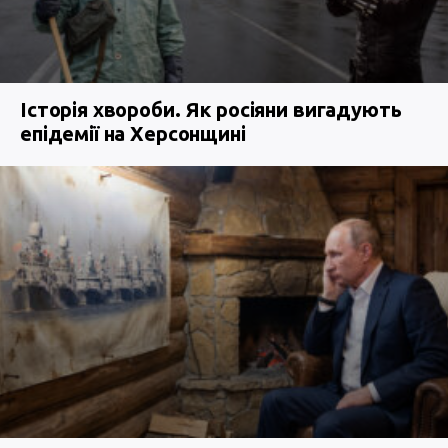
Історія хвороби. Як росіяни вигадують
епідемії на Херсонщині