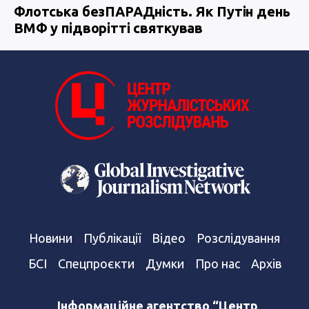
Флотська безПАРАДність. Як Путін день
ВМФ у підворітті святкував
Новини
Публікації
Відео
Розслідування
БСІ
Спецпроєкти
Думки
Про нас
Архів
Інформаційне агентство “Центр