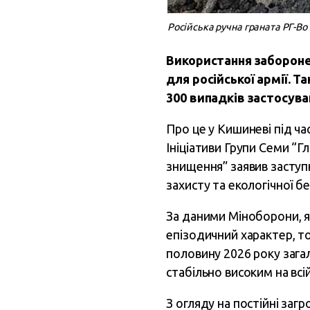
Російська ручна граната РГ-Во
Використання забороне
для російської армії. 
300 випадків застосува
Про це у Кишиневі під ча
Ініціативи Групи Семи “
знищення” заявив заступ
захисту та екологічної б
За даними Міноборони, я
епізодичний характер, то
половину 2026 року зага
стабільно високим на всій 
З огляду на постійні заг