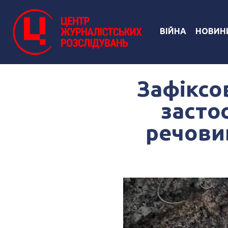
ВІЙНА
НОВИН
Зафіксо
засто
речови