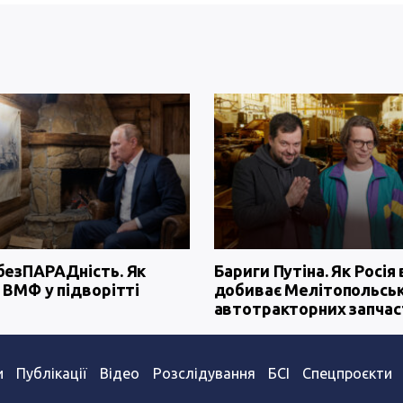
безПАРАДність. Як
Бариги Путіна. Як Росія 
 ВМФ у підворітті
добиває Мелітопольсь
автотракторних запчас
и
Публікації
Відео
Розслідування
БСІ
Спецпроєкти