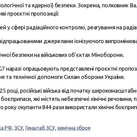
радіологічної та ядерної) безпеки. Зокрема, полковник 
ві проєктні пропозиції:
 у сфері радіаційного контролю, реагування на радіац
відпрацьованими джерелами іонізуючого випромінюва
чної безпеки на військових об’єктах Міноборони.
G7 наразі опрацьовують представлені проєктні пропоз
я та технічної допомоги Силам оборони України.
25 році, російські війська від початку широкомасштабн
боєприпаси, які містять небезпечні хімічні речовини, 
 року окупанти 844 рази використали хімічні боєприп
ка РФ
,
ЗСУ
,
Генштаб ЗСУ
,
химічна зброя