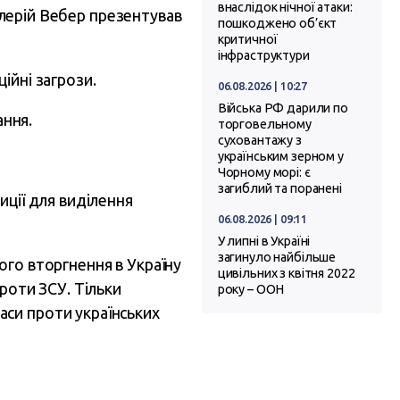
внаслідок нічної атаки:
Валерій Вебер презентував
пошкоджено об’єкт
критичної
інфраструктури
ійні загрози.
06.08.2026 | 10:27
Війська РФ дарили по
ння.
торговельному
суховантажу з
українським зерном у
Чорному морі: є
загиблий та поранені
иції для виділення
06.08.2026 | 09:11
У липні в Україні
загинуло найбільше
ого вторгнення в Україну
цивільних з квітня 2022
проти ЗСУ. Тільки
року – ООН
аси проти українських