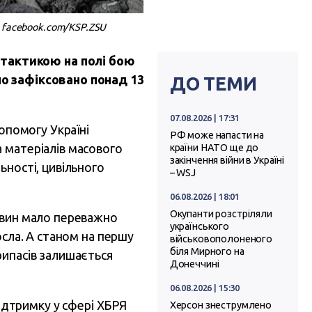
: facebook.com/KSP.ZSU
тактикою на полі бою
но зафіксовано понад 13
ДО ТЕМИ
07.08.2026 | 17:31
допомогу Україні
РФ може напасти на
 матеріалів масового
країни НАТО ще до
закінчення війни в Україні
ьності, цивільного
– WSJ
06.08.2026 | 18:01
Окупанти розстріляли
човин мало переважно
українського
осла. А станом на першу
військовополоненого
біля Мирного на
рипасів залишається
Донеччині
06.08.2026 | 15:30
підтримку у сфері ХБРЯ
Херсон знеструмлено