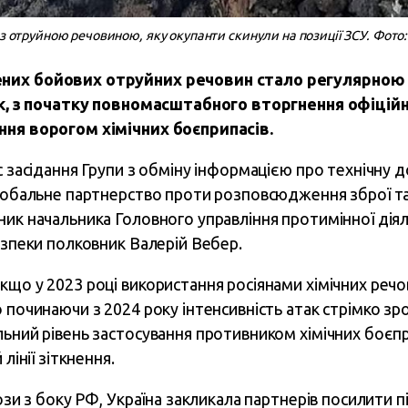
 з отруйною речовиною, яку окупанти скинули на позиції ЗСУ. Фото
них бойових отруйних речовин стало регулярною 
Так, з початку повномасштабного вторгнення офіцій
ння ворогом хімічних боєприпасів.
с засідання Групи з обміну інформацією про технічну 
Глобальне партнерство проти розповсюдження зброї та
ник начальника Головного управління протимінної діял
езпеки полковник Валерій Вебер.
кщо у 2023 році використання росіянами хімічних ре
 починаючи з 2024 року інтенсивність атак стрімко зр
льний рівень застосування противником хімічних боєп
лінії зіткнення.
рози з боку РФ, Україна закликала партнерів посилити 