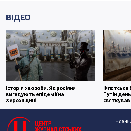
ВІДЕО
Історія хвороби. Як росіяни
Флотська 
вигадують епідемії на
Путін день
Херсонщині
святкував
Новин