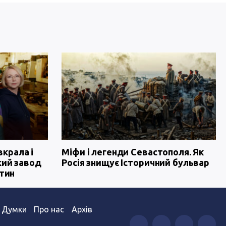
вкрала і
Міфи і легенди Севастополя. Як
кий завод
Росія знищує Історичний бульвар
тин
Думки
Про нас
Архів