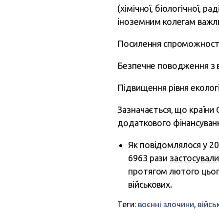
(хімічної, біологічної, 
іноземним колегам важли
Посилення спроможностей
Безпечне поводження з 
Підвищення рівня екологі
Зазначається, що країни 
додаткового фінансуванн
Як повідомлялося у 20
6963 рази
застосували
протягом лютого цього
військових.
Теги:
воєнні злочини
,
війсь