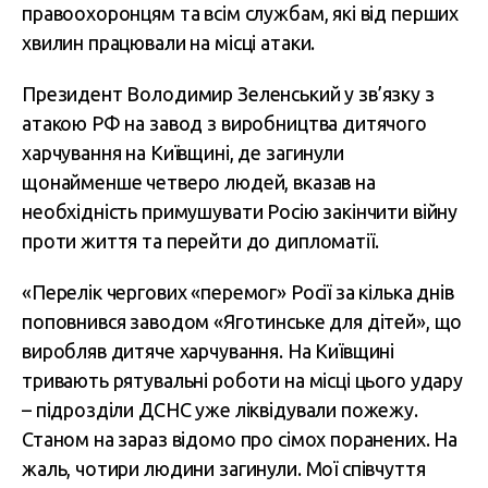
правоохоронцям та всім службам, які від перших
хвилин працювали на місці атаки.
Президент Володимир Зеленський у зв’язку з
атакою РФ на завод з виробництва дитячого
харчування на Київщині, де загинули
щонайменше четверо людей, вказав на
необхідність примушувати Росію закінчити війну
проти життя та перейти до дипломатії.
«Перелік чергових «перемог» Росії за кілька днів
поповнився заводом «Яготинське для дітей», що
виробляв дитяче харчування. На Київщині
тривають рятувальні роботи на місці цього удару
– підрозділи ДСНС уже ліквідували пожежу.
Станом на зараз відомо про сімох поранених. На
жаль, чотири людини загинули. Мої співчуття