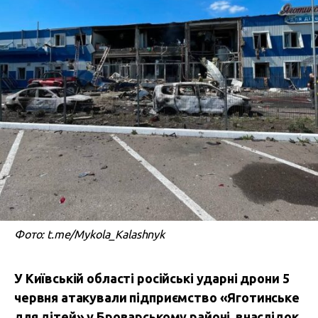
Фото: t.me/Mykola_Kalashnyk
У Київській області російські ударні дрони 5
червня атакували підприємство «Яготинське
для дітей» у Броварському районі, внаслідок