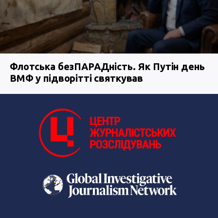
Флотська безПАРАДність. Як Путін день
ВМФ у підворітті святкував