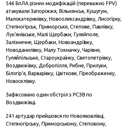
546 БпЛА різних модифікацій (переважно FPV)
атакували Запоріжжя, Вільнянськ, Кушугум,
Малокатеринівку, Новоолександрівку, Лисогірку,
Степногірськ, Приморське, Степове, Павлівку,
Лук’янівське, Малі Щербаки, Гуляйполе,
Залізничне, Щербаки, Новоандріївку,
Новоданилівку, Малу Токмачку, Чарівне,
Гуляйпільське, Староукраїнку, Святопетрівку,
Воздвижівку, Добропілля, Рибне, Прилуки,
Білогір’я, Варварівку, Цвіткове, Преображенку,
Новоселівку.
Зафіксовано один обстріл з РСЗВ по
Воздвижівці.
241 артудар прийшовся по Новояковлівці,
Степногірську, Приморському, Степовому,