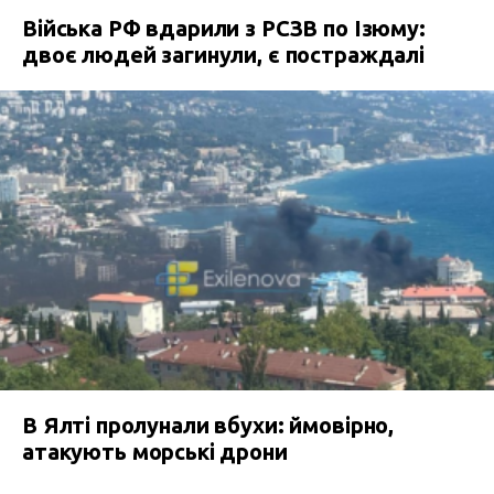
Війська РФ вдарили з РСЗВ по Ізюму:
двоє людей загинули, є постраждалі
В Ялті пролунали вбухи: ймовірно,
атакують морські дрони