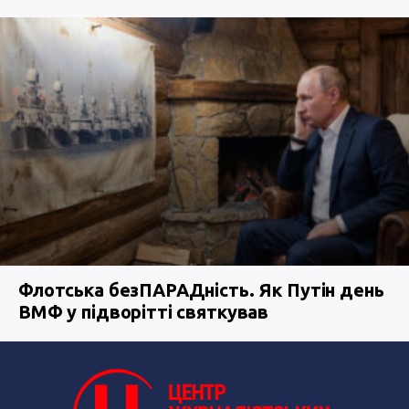
Флотська безПАРАДність. Як Путін день
ВМФ у підворітті святкував