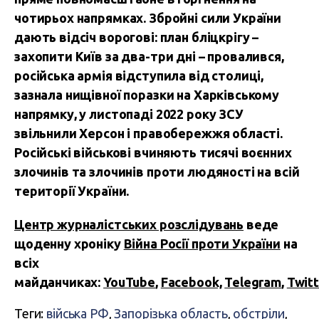
чотирьох напрямках. Збройні сили України
дають відсіч ворогові: план бліцкрігу –
захопити Київ за два-три дні – провалився,
російська армія відступила від столиці,
зазнала нищівної поразки на Харківському
напрямку, у листопаді 2022 року ЗСУ
звільнили Херсон і правобережжя області.
Російські військові вчиняють тисячі воєнних
злочинів та злочинів проти людяності на всій
території України.
Центр журналістських розслідувань
веде
щоденну хроніку
Війна Росії проти України
на
всіх
майданчиках:
YouTube
,
Facebook,
Telegram
,
Twitt
Теги:
війська РФ
,
Запорізька область
,
обстріли
,