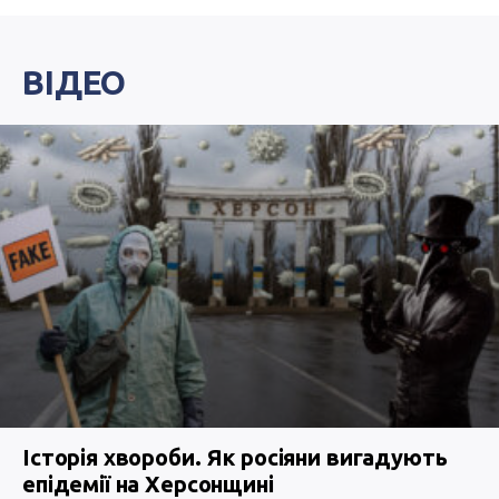
ВІДЕО
Історія хвороби. Як росіяни вигадують
епідемії на Херсонщині