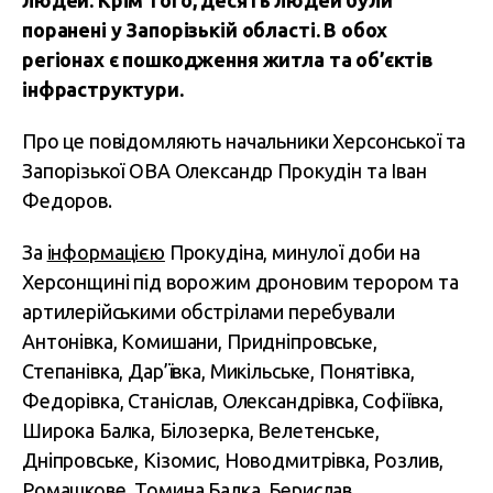
людей. Крім того, десять людей були
поранені у Запорізькій області. В обох
регіонах є пошкодження житла та об’єктів
інфраструктури.
Про це повідомляють начальники Херсонської та
Запорізької ОВА Олександр Прокудін та Іван
Федоров.
За
інформацією
Прокудіна, минулої доби на
Херсонщині під ворожим дроновим терором та
артилерійськими обстрілами перебували
Антонівка, Комишани, Придніпровське,
Степанівка, Дар’ївка, Микільське, Понятівка,
Федорівка, Станіслав, Олександрівка, Софіївка,
Широка Балка, Білозерка, Велетенське,
Дніпровське, Кізомис, Новодмитрівка, Розлив,
Ромашкове, Томина Балка, Берислав,