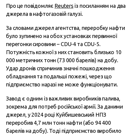
Про це повідомляє
Reuters
із посиланням на два
джерела в нафтогазовій галузі.
За словами джерел агентства, переробку нафти
було зупинено на обох установках первинної
перегонки сировини – CDU-4 та CDU-5.
Потужність кожної з них становить близько 10
000 метричних тонн (73 000 барелів) на добу.
Удар дронів спричинив значні пошкодження
обладнання та подальші пожежі, через що
підприємство наразі не може функціонувати.
Завод є одним із важливих виробників палива,
зокрема для потреб російської армії. За даними
джерел, у 2024 році Куйбишевський НПЗ
переробив 4,7 млн тонн нафти (або 94 400
барелів на добу). Тоді підприємство виробило