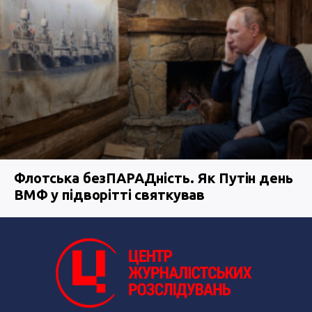
Флотська безПАРАДність. Як Путін день
ВМФ у підворітті святкував