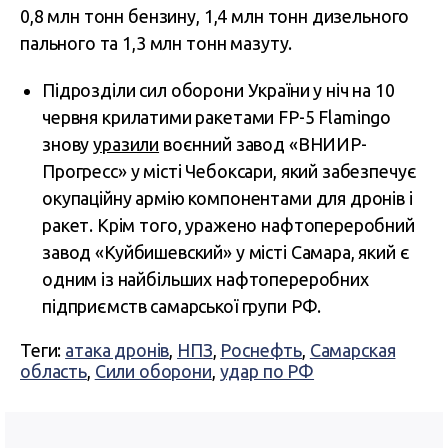
0,8 млн тонн бензину, 1,4 млн тонн дизельного
пального та 1,3 млн тонн мазуту.
Підрозділи сил оборони України у ніч на 10
червня крилатими ракетами FP-5 Flamingo
знову
уразили
воєнний завод «ВНИИР-
Прогресс» у місті Чебоксари, який забезпечує
окупаційну армію компонентами для дронів і
ракет. Крім того, уражено нафтопереробний
завод «Куйбишевский» у місті Самара, який є
одним із найбільших нафтопереробних
підприємств самарської групи РФ.
Теги:
атака дронів
,
НПЗ
,
Роснефть
,
Самарская
область
,
Сили оборони
,
удар по РФ