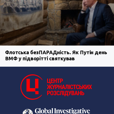
Флотська безПАРАДність. Як Путін день
ВМФ у підворітті святкував