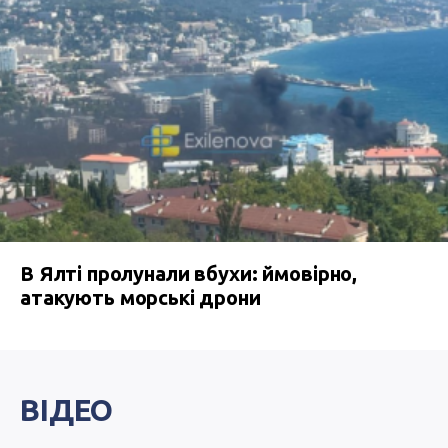
В Ялті пролунали вбухи: ймовірно,
атакують морські дрони
ВІДЕО