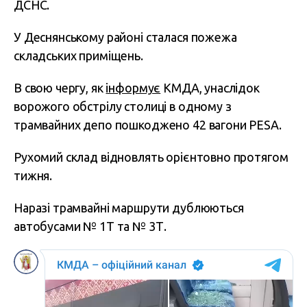
ДСНС.
У Деснянському районі сталася пожежа
складських приміщень.
В свою чергу, як
інформує
КМДА, унаслідок
ворожого обстрілу столиці в одному з
трамвайних депо пошкоджено 42 вагони PESA.
Рухомий склад відновлять орієнтовно протягом
тижня.
Наразі трамвайні маршрути дублюються
автобусами № 1Т та № 3Т.