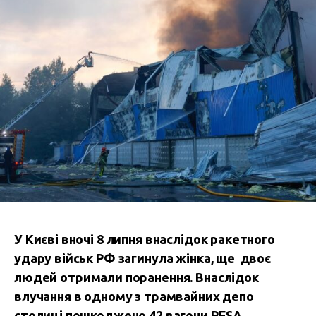
У Києві вночі 8 липня внаслідок ракетного
удару військ РФ загинула жінка, ще двоє
людей отримали поранення. Внаслідок
влучання в одному з трамвайних депо
столиці пошкоджено 42 вагони PESA.