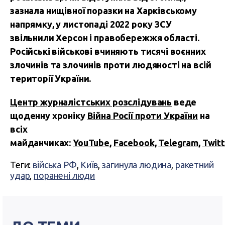
зазнала нищівної поразки на Харківському
напрямку, у листопаді 2022 року ЗСУ
звільнили Херсон і правобережжя області.
Російські військові вчиняють тисячі воєнних
злочинів та злочинів проти людяності на всій
території України.
Центр журналістських розслідувань
веде
щоденну хроніку
Війна Росії проти України
на
всіх
майданчиках:
YouTube
,
Facebook,
Telegram
,
Twitt
Теги:
війська РФ
,
Київ
,
загинула людина
,
ракетний
удар
,
поранені люди