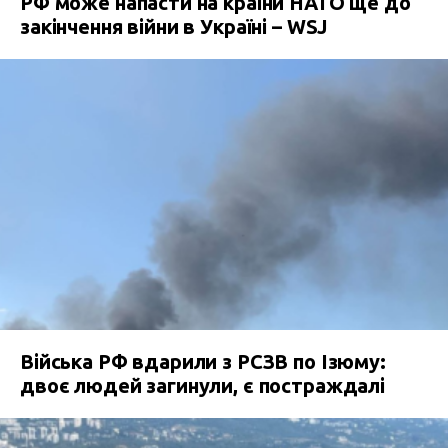
РФ може напасти на країни НАТО ще до
закінчення війни в Україні – WSJ
Війська РФ вдарили з РСЗВ по Ізюму:
двоє людей загинули, є постраждалі