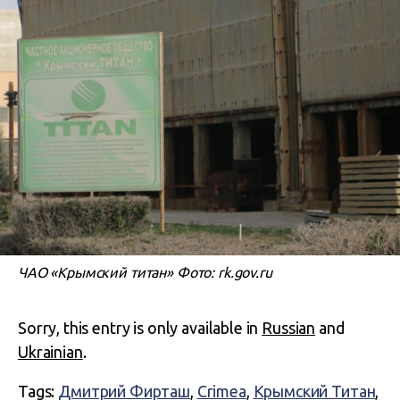
ЧАО «Крымский титан» Фото: rk.gov.ru
Sorry, this entry is only available in
Russian
and
Ukrainian
.
Tags:
Дмитрий Фирташ
,
Crimea
,
Крымский Титан
,