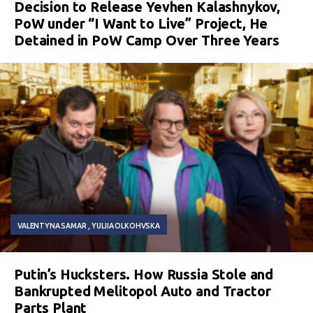
Decision to Release Yevhen Kalashnykov,
PoW under “I Want to Live” Project, He
Detained in PoW Camp Over Three Years
VALENTYNA SAMAR
YULIIA OLKOHVSKA
Putin’s Hucksters. How Russia Stole and
Bankrupted Melitopol Auto and Tractor
Parts Plant