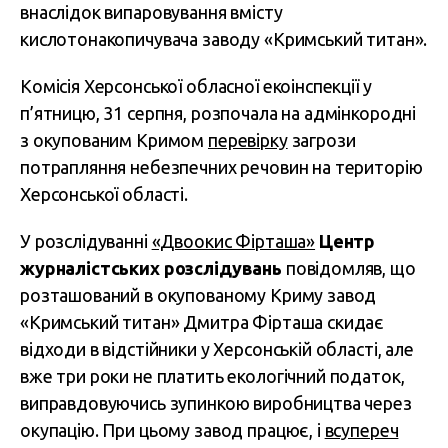
внаслідок випаровування вмісту
кислотонакопичувача заводу «Кримський титан».
Комісія Херсонської обласної екоінспекції у
п’ятницю, 31 серпня, розпочала на адмінкородні
з окупованим Кримом
перевірку
загрози
потрапляння небезпечних речовин на територію
Херсонської області.
У розслідуванні
«Двоокис Фірташа»
Центр
журналістських розслідувань
повідомляв, що
розташований в окупованому Криму завод
«Кримський титан» Дмитра Фірташа скидає
відходи в відстійники у Херсонській області, але
вже три роки не платить екологічний податок,
виправдовуючись зупинкою виробництва через
окупацію. При цьому завод працює, і
всупереч