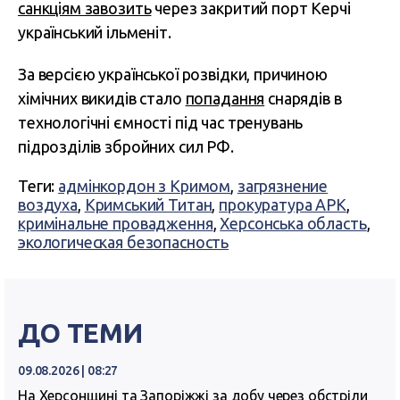
санкціям завозить
через закритий порт Керчі
український ільменіт.
За версією української розвідки, причиною
хімічних викидів стало
попадання
снарядів в
технологічні ємності під час тренувань
підрозділів збройних сил РФ.
Теги:
адмінкордон з Кримом
,
загрязнение
воздуха
,
Кримський Титан
,
прокуратура АРК
,
кримінальне провадження
,
Херсонська область
,
экологическая безопасность
ДО ТЕМИ
09.08.2026 | 08:27
На Херсонщині та Запоріжжі за добу через обстріли