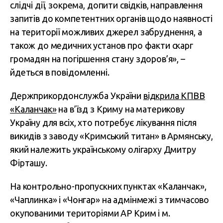
слідчі дії, зокрема, допити свідків, направлення
запитів до компетентних органів щодо наявності
на території можливих джерел забруднення, а
також до медичних установ про факти скарг
громадян на погіршення стану здоров’я», –
йдеться в повідомленні.
Держприкордонслужба України
відкрила КПВВ
«Каланчак»
на в’їзд з Криму на материкову
Україну для всіх, хто потребує лікування після
викидів з заводу «Кримський титан» в Армянську,
який належить українському олігарху Дмитру
Фірташу.
На контрольно-пропускних пунктах «Каланчак»,
«Чаплинка» і «Чонгар» на адмінмежі з тимчасово
окупованими територіями АР Крим і м.