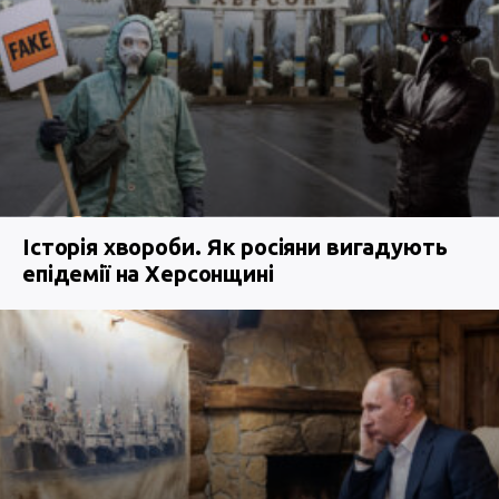
Історія хвороби. Як росіяни вигадують
епідемії на Херсонщині