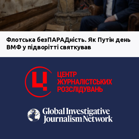
Флотська безПАРАДність. Як Путін день
ВМФ у підворітті святкував