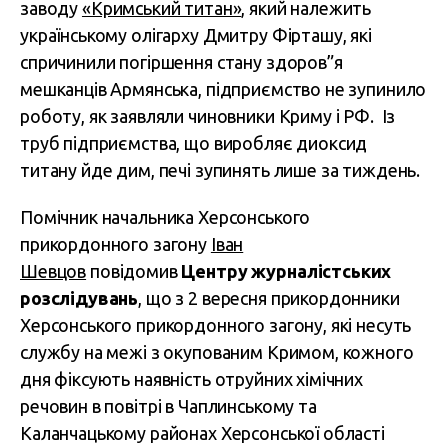
заводу
«Кримський титан»
, який належить
українському олігарху Дмитру Фірташу, які
спричинили погіршення стану здоров”я
мешканців Армянська, підприємство не зупинило
роботу, як заявляли чиновники Криму і РФ. Із
труб підприємства, що виробляє диоксид
титану йде дим, печі зупинять лише за тиждень.
Помічник начальника Херсонського
прикордонного загону
Іван
Шевцов
повідомив
Центру журналістських
розслідувань
, що з 2 вересня прикордонники
Херсонського прикордонного загону, які несуть
службу на межі з окупованим Кримом, кожного
дня фіксують наявність отруйних хімічних
речовин в повітрі в Чаплинському та
Каланчацькому районах Херсонської області