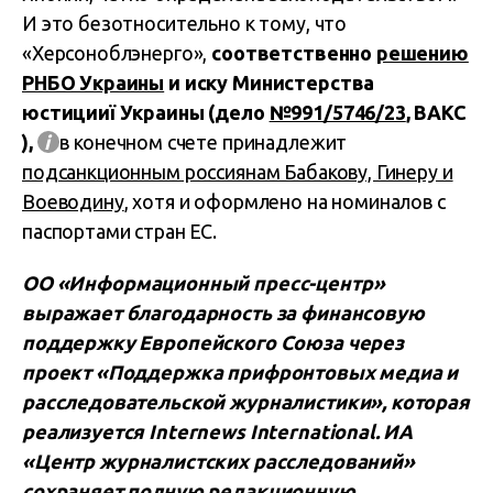
И это безотносительно к тому, что
«Херсоноблэнерго»,
соответственно
решению
РНБО Украины
и иску Министерства
юстицииї Украины (дело
№991/5746/23
, ВАКС
),
і
в конечном счете принадлежит
подсанкционным россиянам Бабакову, Гинеру и
Воеводину
, хотя и оформлено на номиналов с
паспортами стран ЕС.
ОО «Информационный пресс-центр»
выражает благодарность за финансовую
поддержку Европейского Союза через
проект «Поддержка прифронтовых медиа и
расследовательской журналистики», которая
реализуется Internews International. ИА
«
Центр журналистских расследований
»
сохраняет полную редакционную