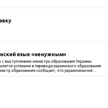
авку
аинский язык «ненужным»
о с выступлением министра образования Украины
алится успехами в переводе украинского образования
министр образования сообщает, что украиноязычне
 «ненужном языке».