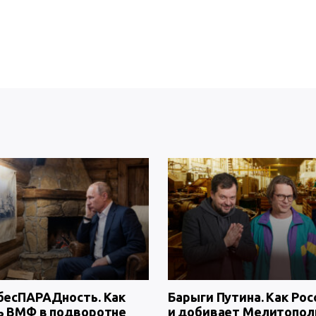
бесПАРАДность. Как
Барыги Путина. Как Рос
ь ВМФ в подворотне
и добивает Мелитопол