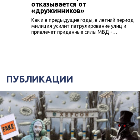
отказывается от
«дружинников»
Как и в предыдущие годы, в летний период
милиция усилит патрулирование улиц и
привлечет приданные силы МВД -
сотрудников уголовного розыска,
участковых инспекторов и бойцов
внутренних войск. Охранять общественный
порядок будут и представители
общественных организаций и частных
охранных структур. Правда, на их помощь
больших надежд в крымском главке
ПУБЛИКАЦИИ
милиции не возлагают. В МВД больше
рассчитывают на собственные силы и
научно-технический прогресс.