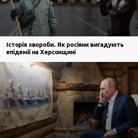
Історія хвороби. Як росіяни вигадують
епідемії на Херсонщині