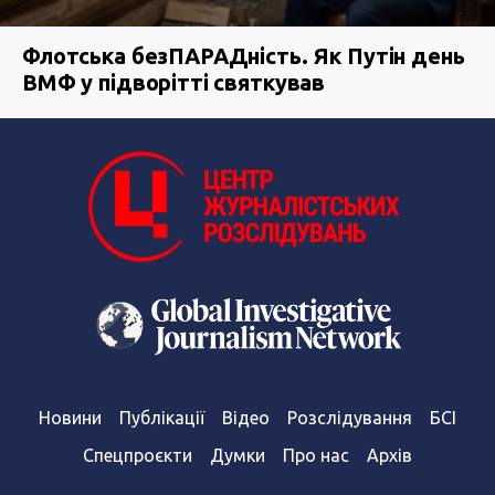
Флотська безПАРАДність. Як Путін день
ВМФ у підворітті святкував
Новини
Публікації
Відео
Розслідування
БСІ
Спецпроєкти
Думки
Про нас
Архів