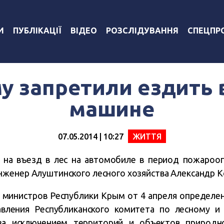
И
ПУБЛІКАЦІЇ
ВІДЕО
РОЗСЛІДУВАННЯ
СПЕЦПР
у запретили ездить в
машине
07.05.2014 | 10:27
ЖИТТЯ
 на въезд в лес на автомобиле в период пожарооп
нженер Алуштинского лесного хозяйства Александр 
министров Республики Крым от 4 апреля определен
вления Республиканского комитета по лесному и 
 за исключением территорий и объектов природн