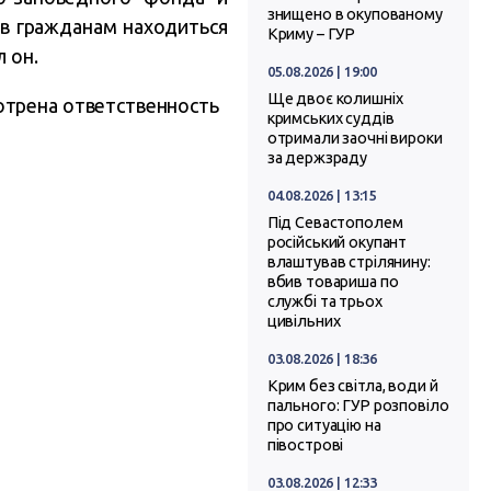
знищено в окупованому
ав гражданам находиться
Криму – ГУР
 он.
05.08.2026 | 19:00
Ще двоє колишніх
отрена ответственность
кримських суддів
отримали заочні вироки
за держзраду
04.08.2026 | 13:15
Під Севастополем
російський окупант
влаштував стрілянину:
вбив товариша по
службі та трьох
цивільних
03.08.2026 | 18:36
Крим без світла, води й
пального: ГУР розповіло
про ситуацію на
півострові
03.08.2026 | 12:33