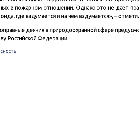
сных в пожарном отношении. Однако это не дает пр
онда, где вздумается и на чем вздумается», – отметил
ивоправные деяния в природоохранной сфере предусм
тву Российской Федерации.
сность