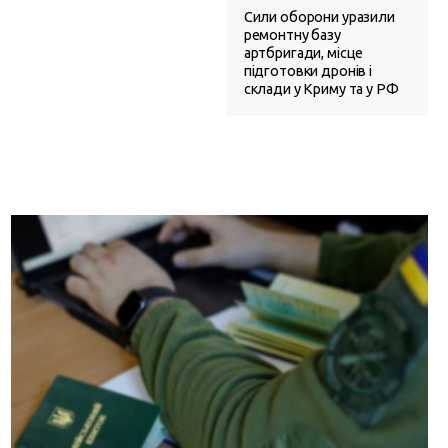
Сили оборони уразили
ремонтну базу
артбригади, місце
підготовки дронів і
склади у Криму та у РФ