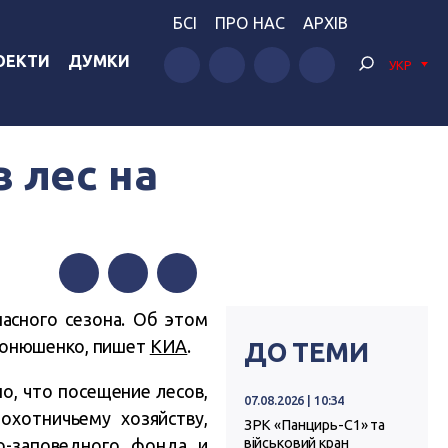
БСІ
ПРО НАС
АРХІВ
ОЕКТИ
ДУМКИ
УКР
 лес на
Facebook
Twitter
Telegram
асного сезона. Об этом
Конюшенко, пишет
КИА
.
ДО ТЕМИ
о, что посещение лесов,
07.08.2026 | 10:34
охотничьему хозяйству,
ЗРК «Панцирь-С1» та
о-заповедного фонда и
військовий кран