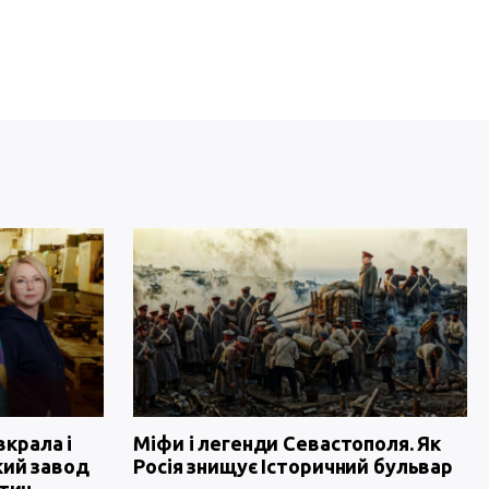
вкрала і
Міфи і легенди Севастополя. Як
кий завод
Росія знищує Історичний бульвар
тин