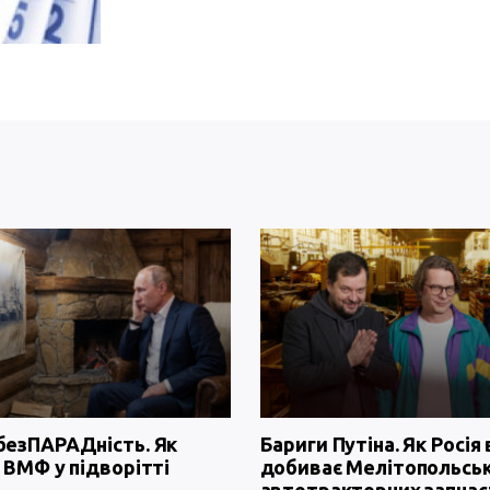
безПАРАДність. Як
Бариги Путіна. Як Росія 
 ВМФ у підворітті
добиває Мелітопольсь
автотракторних запчас