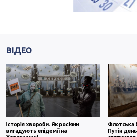
ВІДЕО
Історія хвороби. Як росіяни
Флотська 
вигадують епідемії на
Путін день
Херсонщині
святкував