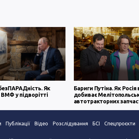
безПАРАДність. Як
Бариги Путіна. Як Росія 
 ВМФ у підворітті
добиває Мелітопольсь
автотракторних запчас
и
Публікації
Відео
Розслідування
БСІ
Спецпроєкти