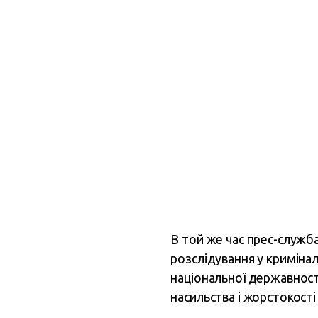
В той же час прес-служб
розслідування у кримін
національної державнос
насильства і жорстокості 