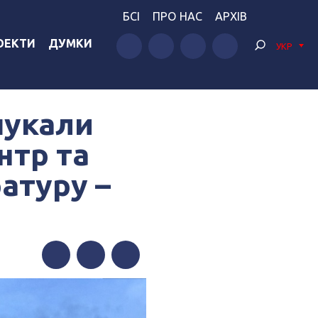
БСІ
ПРО НАС
АРХІВ
ОЕКТИ
ДУМКИ
УКР
шукали
нтр та
атуру –
Facebook
Twitter
Telegram