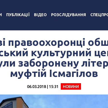
И
ПУБЛІКАЦІЇ
ВІДЕО
РОЗСЛІДУВАННЯ
СПЕЦПР
ві правоохоронці об
ський культурний це
ули заборонену літер
муфтій Ісмагілов
06.03.2018 | 15:31
НОВИНИ