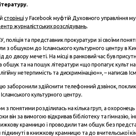
ітературу.
їй
сторінці
у Facebook муфтій Духовного управління му
ентр журналістських розслідувань
.
БУ, поліція та представник прокуратури зі своїми поня
ли з обшуком до Ісламського культурного центру в Киє
хід до двору мечеті. На місці в ранковий час був прису
 обшук та на пошук літератури «що пропагує культ нас
лігійну нетерпимість та дискримінацію»», – написав Ісм
цю заборонили здійснити телефонний дзвінок, поклик
 Ісламського культурного центру.
м з понятими розділилась на кілька груп, а охоронець
ки він за вимогою відкривав бібліотеку та гімназію, 
нижкову крамницю і проводили там обшук без предста
 підкинуті в книжкову крамницю та до вчительської кім