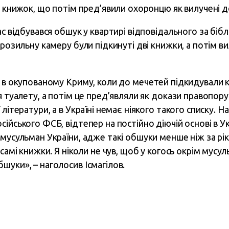
м книжок, що потім пред’явили охоронцю як вилучені д
ас відбувався обшук у квартирі відповідального за біб
орозильну камеру були підкинуті дві книжки, а потім ви
в окупованому Криму, коли до мечетей підкидували к
я туалету, а потім це пред’являли як докази правопору
літератури, а в Україні немає ніякого такого списку. Н
ійського ФСБ, відтепер на постійно діючій основі в Ук
мусульман України, адже такі обшуки менше ніж за рік
 самі книжки. Я ніколи не чув, щоб у когось окрім мусу
шуки», – наголосив Ісмагілов.