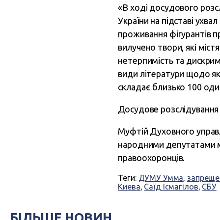
«В ході досудового розс
України на підставі ухва
проживання фігурантів п
вилучено твори, які міст
нетерпимість та дискрим
види літератури щодо як
складає близько 100 один
Досудове розслідування 
Муфтій Духовного управл
народними депутатами ма
правоохоронців.
Теги:
ДУМУ Умма
,
запреще
Киева
,
Саїд Ісмагілов
,
СБУ
БІЛЬШЕ НОВИН