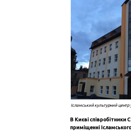
Ісламський культурний центр у 
В Києві співробітники С
приміщенні Ісламського 