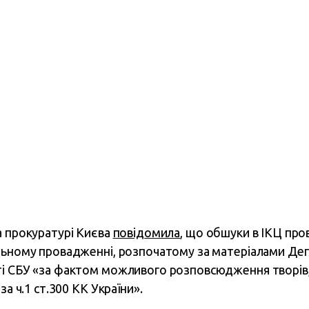
а прокуратурі Києва
повідомила
, що обшуки в ІКЦ про
альному провадженні, розпочатому за матеріалами Де
ті СБУ «за фактом можливого розповсюдження творів,
за ч.1 ст.300 КК України».