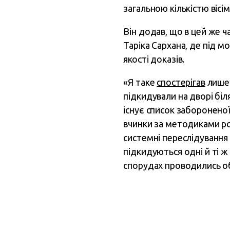
загальною кількістю вісі
Він додав, що в цей же ч
Таріка Сархана, де під м
якості доказів.
«Я таке
спостерігав
лише 
підкидували на дворі біл
існує список забороненої 
вчинки за методиками рос
системні переслідування 
підкидуються одні й ті ж
спорудах проводились об