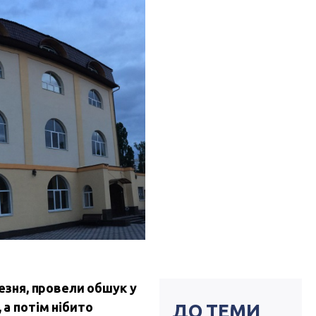
резня, провели обшук у
 а потім нібито
ДО ТЕМИ