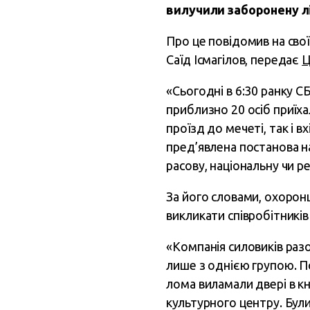
вилучили заборонену л
Про це повідомив на сво
Саїд Ісмагілов, передає
Ц
«Сьогодні в 6:30 ранку С
приблизно 20 осіб приїха
проїзд до мечеті, так і в
пред’явлена постанова на
расову, національну чи ре
За його словами, охорон
викликати співробітників
«Компанія силовиків разо
лише з однією групою. По
лома виламали двері в к
культурного центру. Були