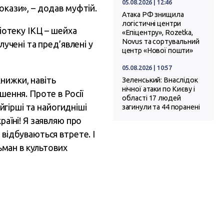
05.08.2026 | 12:46
окази», – додав муфтій.
Атака РФ знищила
логістичні центри
ліотеку ІКЦ – шейха
«Епіцентру», Rozetka,
Novus та сортувальний
лучені та пред’явлені у
центр «Нової пошти»
05.08.2026 | 10:57
нижки, навіть
Зеленський: Внаслідок
нічної атаки по Києву і
шення. Проте в Росії
області 17 людей
айгірші та найогидніші
загинули та 44 поранені
раїні! Я заявляю про
 відбуваються втрете. І
льман в культових