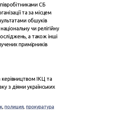
співробітниками СБ
анізації та за місцем
езультатами обшуків
 національну чи релігійну
сліджень, а також інші
лучених примірників
з керівництвом ІКЦ та
ку з діями українських
к
,
полиция
,
прокуратура