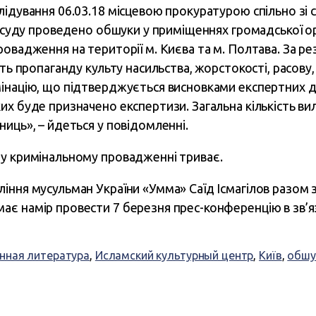
лідування 06.03.18 місцевою прокуратурою спільно зі 
л суду проведено обшуки у приміщеннях громадської орг
ровадження на території м. Києва та м. Полтава. За р
ять пропаганду культу насильства, жорстокості, расову,
інацію, що підтверджується висновками експертних до
их буде призначено експертизи. Загальна кількість ви
иць», – йдеться у повідомленні.
у кримінальному провадженні триває.
іння мусульман України «Умма» Саїд Ісмагілов разом 
є намір провести 7 березня прес-конференцію в зв’яз
нная литература
,
Исламский культурный центр
,
Київ
,
обшу