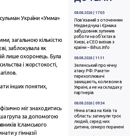
08.08.2026 | 17:03
сульман України «Умма»
Пов’язаний з оточенням
Медведчука і Єрмака
забудовник зупинив
роботи на об’єктах в
тими, загальною кількістю
Києві, а СЕО виїхав з
ві, заблокувала як
країни – Bihus.Info
тній лише охоронець. Була
08.08.2026 | 11:11
ильства і жорстокості,
Зеленський про нічну
атаку РФ: Ракети-
агілов.
перехоплювачі
захищають, коли вони в
ати інших понятих,
Україні, а не на складах у
партнерів
08.08.2026 | 09:34
 фізично міг знаходитись
Нічна атака на Київ та
інша група за допомогою
область: загинули троє
людей, серед них
вників Ісламського
дитина, семеро поранені
нати у гімназії