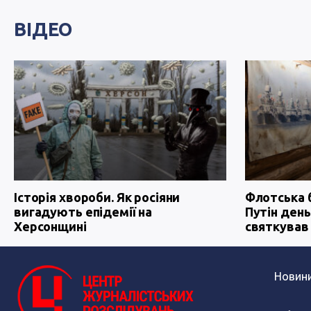
ВІДЕО
Історія хвороби. Як росіяни
Флотська 
вигадують епідемії на
Путін день
Херсонщині
святкував
Новин