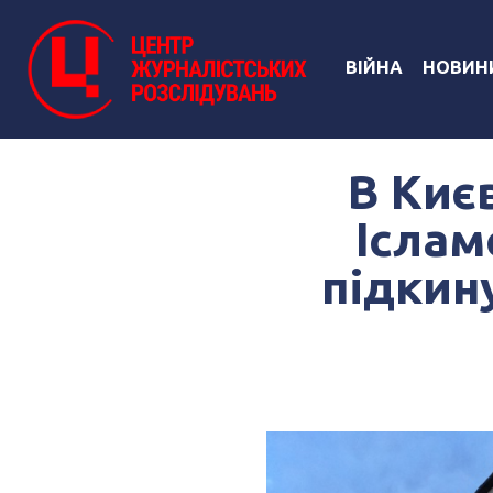
ВІЙНА
НОВИН
В Киє
Іслам
підкин