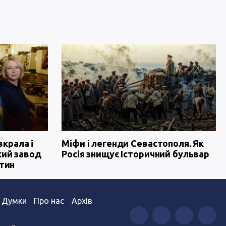
вкрала і
Міфи і легенди Севастополя. Як
кий завод
Росія знищує Історичний бульвар
тин
Думки
Про нас
Архів