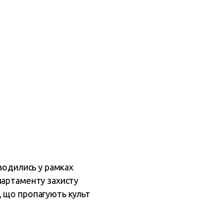
водились у рамках
партаменту захисту
 що пропагують культ