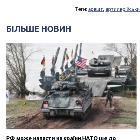
Теги:
арешт
,
артилерійськи
БІЛЬШЕ НОВИН
РФ може напасти на країни НАТО ще до