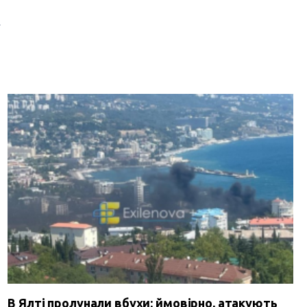
Б
В Ялті пролунали вбухи: ймовірно, атакують