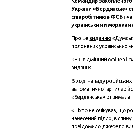
Командир захопленого 
України «Бердянськ» с
співробітників ФСБ і «з
українськими моряками
Про це
виданню
«Думська
полонених українських м
«Він відмінний офіцер і 
видання.
В ході нападу російськи
автоматичної артилерійс
«Бердянська» отримала п
«Ніхто не очікував, що р
нанесений підло, в спину.
повідомило джерело вид