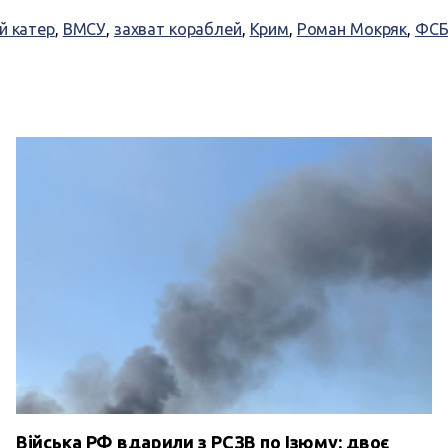
й катер
,
ВМСУ
,
захват кораблей
,
Крим
,
Роман Мокряк
,
ФС
Війська РФ вдарили з РСЗВ по Ізюму: двоє