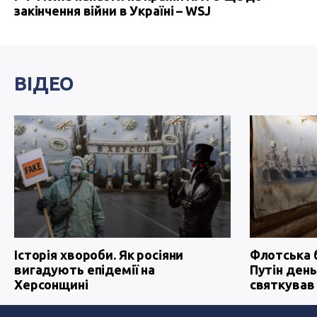
закінчення війни в Україні – WSJ
ВІДЕО
Історія хвороби. Як росіяни
Флотська 
вигадують епідемії на
Путін день
Херсонщині
святкував