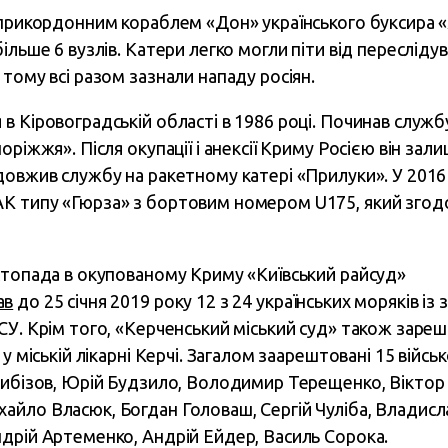
 прикордонним кораблем «Дон» українського буксира «Я
ільше 6 вузлів. Катери легко могли піти від пересліду
тому всі разом зазнали нападу росіян.
в Кіровоградській області в 1986 році. Починав служб
ріжжя». Після окупації і анексії Криму Росією він зали
довжив службу на ракетному катері «Прилуки». У 2016
К типу «Гюрза» з бортовим номером U175, який згод
стопада в окупованому Криму «Київський райсуд»
ав
до 25 січня 2019 року 12 з 24 українських моряків із
СУ. Крім того, «Керченський міський суд» також заре
 у міській лікарні Керчі. Загалом заарештовані 15 вій
Цибізов, Юрій Будзило, Володимир Терещенко, Віктор
йло Власюк, Богдан Головаш, Сергій Чуліба, Владисл
дрій Артеменко, Андрій Ейдер, Василь Сорока.