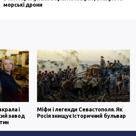
морські дрони
вкрала і
Міфи і легенди Севастополя. Як
кий завод
Росія знищує Історичний бульвар
тин