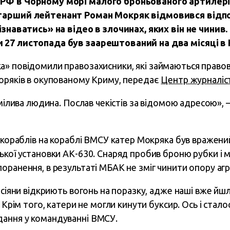
РФ в Чорному морі малого броньованого артилер
тарший лейтенант Роман Мокряк відмовився відпо
ізнаватись» на відео в злочинах, яких він не чинив
 27 листопада був заарештований на два місяці в
» повідомили правозахисники, які займаються прав
оряків в окупованому Криму, передає
Центр журналіс
смілива людина. Послав чекістів за відомою адресою», 
х кораблів на кораблі ВМСУ катер Мокряка був вражени
ької установки АК-630. Снаряд пробив броню рубки і 
оранення, в результаті МБАК не зміг чинити опору агр
осіяни відкриють вогонь на поразку, адже наші вже йш
 Крім того, катери не могли кинути буксир. Ось і сталос
ання у командуванні ВМСУ.