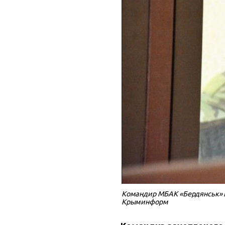
Командир МБАК «Бердянськ» В
Крыминформ