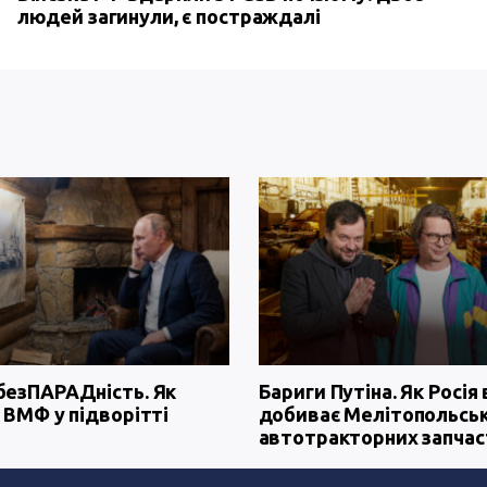
людей загинули, є постраждалі
безПАРАДність. Як
Бариги Путіна. Як Росія 
 ВМФ у підворітті
добиває Мелітопольсь
автотракторних запчас