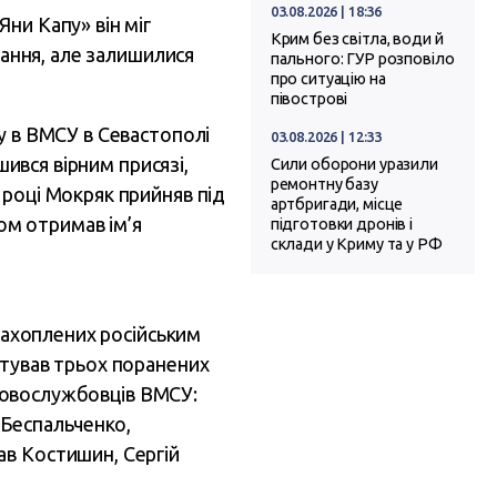
03.08.2026 | 18:36
ни Капу» він міг
Крим без світла, води й
вання, але залишилися
пального: ГУР розповіло
про ситуацію на
півострові
у в ВМСУ в Севастополі
03.08.2026 | 12:33
шився вірним присязі,
Сили оборони уразили
ремонтну базу
 році Мокряк прийняв під
артбригади, місце
ом отримав ім’я
підготовки дронів і
склади у Криму та у РФ
 захоплених російським
штував трьох поранених
ськовослужбовців ВМСУ:
 Беспальченко,
ав Костишин, Сергій