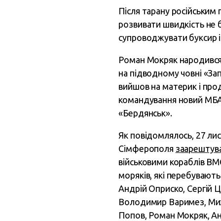
Після тарану російським
розвивати швидкість не б
супроводжувати буксир і 
Роман Мокряк народився 
на підводному човні «Запо
вийшов на материк і про
командування новий МБА
«Бердянськ».
Як повідомлялось, 27 ли
Сімферополя
заарештув
військовими кораблів ВМ
моряків, які перебувають
Андрій Оприско, Сергій 
Володимир Варимез, Миха
Попов, Роман Мокряк, Ан