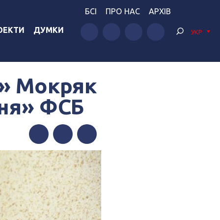
БСІ
ПРО НАС
АРХІВ
ОЕКТИ
ДУМКИ
УКР
» Мокряк
ння» ФСБ
Facebook
Twitter
Telegram