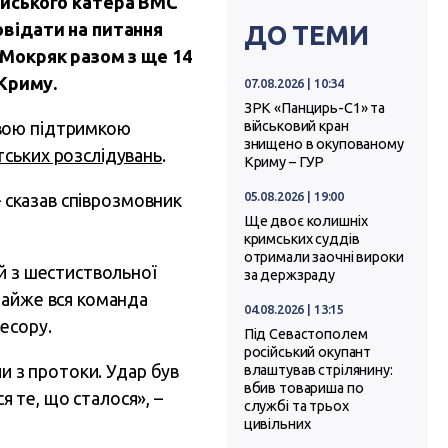
ійського катера ВМС
відати на питання
ДО ТЕМИ
. Мокряк разом з ще 14
 Криму.
07.08.2026 | 10:34
ЗРК «Панцирь-С1» та
овою підтримкою
військовий кран
знищено в окупованому
тських розслідувань
.
Криму – ГУР
05.08.2026 | 19:00
– сказав співрозмовник
Ще двоє колишніх
кримських суддів
отримали заочні вироки
й з шестиствольної
за держзраду
майже вся команда
04.08.2026 | 13:15
есору.
Під Севастополем
російський окупант
ли з протоки. Удар був
влаштував стрілянину:
вбив товариша по
я те, що сталося», –
службі та трьох
цивільних