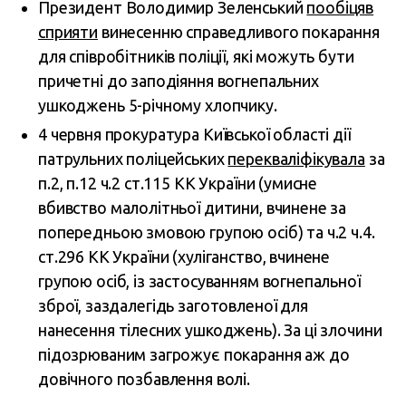
Президент Володимир Зеленський
пообіцяв
сприяти
винесенню справедливого покарання
для співробітників поліції, які можуть бути
причетні до заподіяння вогнепальних
ушкоджень 5-річному хлопчику.
4 червня прокуратура Київської області дії
патрульних поліцейських
перекваліфікувала
за
п.2, п.12 ч.2 ст.115 КК України (умисне
вбивство малолітньої дитини, вчинене за
попередньою змовою групою осіб) та ч.2 ч.4.
ст.296 КК України (хуліганство, вчинене
групою осіб, із застосуванням вогнепальної
зброї, заздалегідь заготовленої для
нанесення тілесних ушкоджень). За ці злочини
підозрюваним загрожує покарання аж до
довічного позбавлення волі.