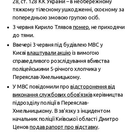
28, ст. 128 КК України – в необережному
тяжкому тілесному ушкодженні, скоєному за
попередньою змовою групою осіб.
3 червня Кирило Тлявов
помер
, не приходячи
до тями.
Ввечері 3 червня під будівлею МВС у
Києві
влаштували акцію
із вимогою
справедливого розслідування вбивства
поліцейськими 5-річного хлопчика у
Переяслав-Хмельницькому.
У МВС повідомили про
відсторонення від
виконання службових обов’язків
керівництва
підрозділу поліції в Переяслав-
Хмельницькому. В зв’язку з інцидентом
начальник поліції Київської області Дмитро
Ценов
подав рапорт про відставку
.