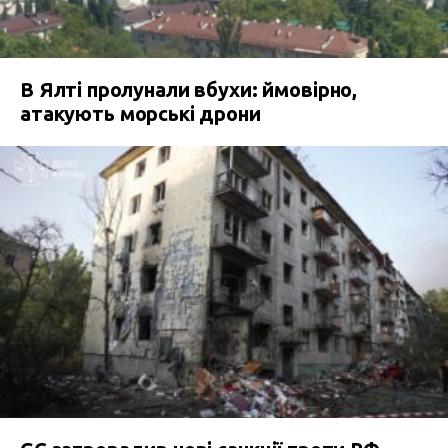
В Ялті пролунали вбухи: ймовірно,
атакують морські дрони