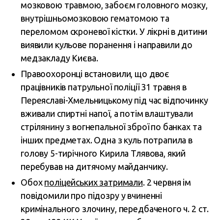
мозковою травмою, забоєм головного мозку,
внутрішньомозковою гематомою та
переломом скроневої кістки. У лікрні в дитини
виявили кульове поранення і направили до
медзакладу Києва.
Правоохоронці встановили, що двоє
працівників патрульної поліції 31 травня в
Переяславі-Хмельницькому під час відпочинку
вживали спиртні напої, а потім влаштували
стрілянину з вогнепальної зброї по банках та
інших предметах. Одна з куль потрапила в
голову 5-тирічного Кирила Тлявова, який
перебував на дитячому майданчику.
Обох
поліцейських затримали
. 2 червня ім
повідомили про підозру у вчиненні
кримінального злочину, передбаченого ч. 2 ст.