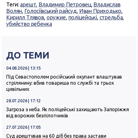
Теги:
арешт
,
Владимир Петровец
,
Владислав
Волян
,
Голосіївський райсуд
,
Иван Приходько
,
Кирилл Тлявов
,
оружие
,
поліцейські
,
стрельба
,
убийство ребенка
ДО ТЕМИ
04.08.2026 | 13:15
Під Севастополем російський окупант влаштував
стрілянину: вбив товариша по службі та трьох
цивільних
28.07.2026 | 17:12
Загроза з неба. Як поліцейські захищають Запоріжжя
від ворожих безпілотників
27.07.2026 | 17:05
Суд арештував на 60 діб без права застави