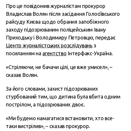
Про це повідомив журналістам прокурор
Владислав Волян після засідання Голосіївського
райсуду Києва щодо обрання запобіжного
заходу підозрюваним поліцейським Івану
Приходьку і Володимиру Петровцю, передає
Центр журналістських розслідувань
з
посиланням на
агентство
Інтерфакс-Україна.
«Стріляючи, не бачачи цілі, це вже умисел», –
сказав Волян.
За його словами, захист підозрюваних
стурбований тим, що дитина була вбита одним
пострілом, а підозрюваних двоє.
«Ми будемо намагатися встановити, хто все-
таки вистрілив», – сказав прокурор.