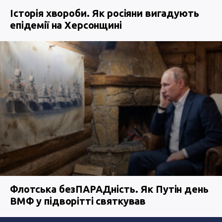
Історія хвороби. Як росіяни вигадують
епідемії на Херсонщині
Флотська безПАРАДність. Як Путін день
ВМФ у підворітті святкував