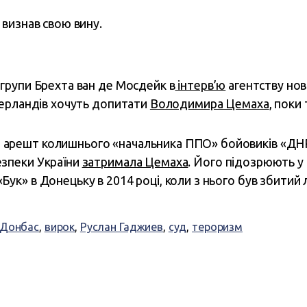
визнав свою вину.
 групи Брехта ван де Мосдейк в
інтерв’ю
агентству нов
ідерландів хочуть допитати
Володимира Цемаха
, поки
 арешт колишнього «начальника ППО» бойовиків «ДН
езпеки України
затримала Цемаха
. Його підозрюють у 
Бук» в Донецьку в 2014 році, коли з нього був збитий 
Донбас
,
вирок
,
Руслан Гаджиев
,
суд
,
тероризм