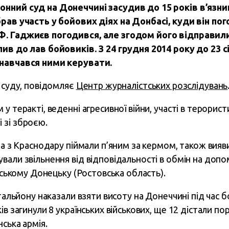
онний суд на Донеччині засудив до 15 років в’язн
рав участь у бойових діях на Донбасі, куди він пог
Ф. Гаджиєв погодився, але згодом його відправил
ив до лав бойовиків. З 24 грудня 2014 року до 23 с
 навчався ними керувати.
суду, повідомляє
Центр журналістських розслідувань
 теракті, веденні агресивної війни, участі в терористи
 зі зброєю.
ина з Краснодару піймали п’яним за кермом, також вия
вали звільнення від відповідальності в обмін на допо
ійському Донецьку (Ростовська область).
атальйону наказали взяти висоту на Донеччині під час б
ів загинули 8 українських військових, ще 12 дістали п
нська армія.