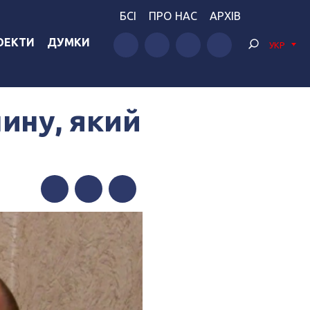
БСІ
ПРО НАС
АРХІВ
ОЕКТИ
ДУМКИ
УКР
нину, який
Facebook
Twitter
Telegram