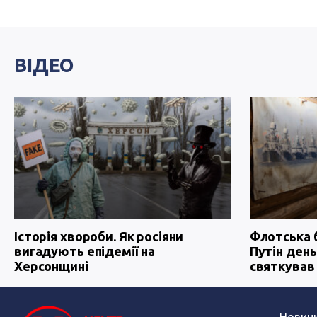
ВІДЕО
Історія хвороби. Як росіяни
Флотська 
вигадують епідемії на
Путін день
Херсонщині
святкував
Новин