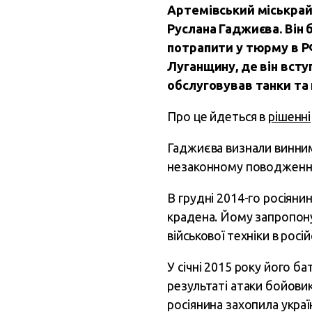
Артемівський міськрай
Руслана Гаджиєва. Він б
потрапити у тюрму в Р
Луганщину, де він вступ
обслуговував танки та
Про це йдеться в
рішенні
Гаджиєва визнали винним у
незаконному поводженні
В грудні 2014-го росіян
крадена. Йому запропону
військової техніки в рос
У січні 2015 року його б
результаті атаки бойовик
росіянина захопила украї