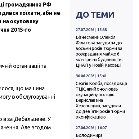
иці громадянина РФ
одився поїхати, аби не
ДО ТЕМИ
и на окуповану
ічня 2015-го
27.07.2026 | 15:38
Бізнесмена Олексія
Філатова засудили до
восьми років тюрми за
.
розкрадання майже 6
млн грн на будівництві
чній організації та
ЦНАП у Новій Каховці
30.06.2026 | 15:41
Сергія Колба, посадовця
вилося, що машина
ТЦК, який очолював
окупаційну поліцію
могу в обслуговуванні
Берислава на
Херсонщині, засудили
до девʼяти років тюрми
з конфіскацією
оїв за Дебальцеве. У
оранення. Але згодом
27.06.2026 | 16:07
Володимира