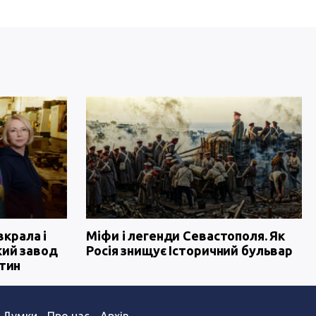
вкрала і
Міфи і легенди Севастополя. Як
кий завод
Росія знищує Історичний бульвар
тин
Думки
Про нас
Архів