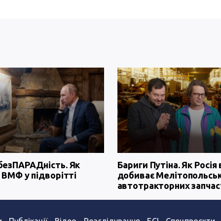
безПАРАДність. Як
Бариги Путіна. Як Росія 
 ВМФ у підворітті
добиває Мелітопольсь
автотракторних запчас
и
Публікації
Відео
Розслідування
БСІ
Спецпроєкти