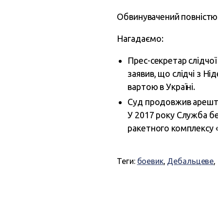
Обвинувачений повністю 
Нагадаємо:
Прес-секретар слідчої
заявив, що слідчі з Н
вартою в Україні.
Суд продовжив арешт
У 2017 року Служба б
ракетного комплексу «
Теги:
боевик
,
Дебальцеве
,