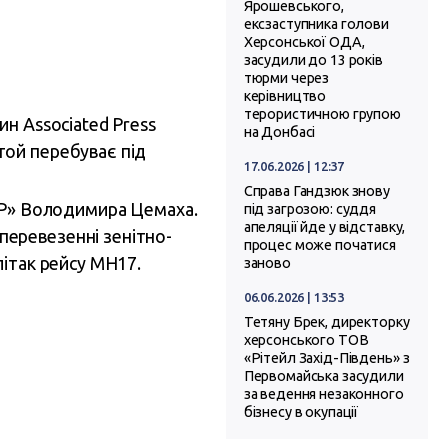
Ярошевського,
ексзаступника голови
Херсонської ОДА,
засудили до 13 років
тюрми через
керівництво
терористичною групою
ин Associated Press
на Донбасі
 той перебуває під
17.06.2026 | 12:37
Справа Гандзюк знову
Р» Володимира Цемаха.
під загрозою: суддя
апеляції йде у відставку,
перевезенні зенітно-
процес може початися
літак рейсу MH17.
заново
06.06.2026 | 13:53
Тетяну Брек, директорку
херсонського ТОВ
«Рітейл Захід-Південь» з
Первомайська засудили
за ведення незаконного
бізнесу в окупації